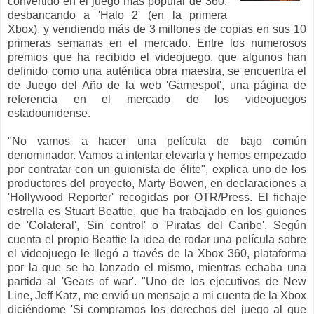
convertido en el juego más popular de 360,
desbancando a 'Halo 2' (en la primera
Xbox), y vendiendo más de 3 millones de copias en sus 10
primeras semanas en el mercado. Entre los numerosos
premios que ha recibido el videojuego, que algunos han
definido como una auténtica obra maestra, se encuentra el
de Juego del Año de la web 'Gamespot', una página de
referencia en el mercado de los videojuegos
estadounidense.
"No vamos a hacer una película de bajo común
denominador. Vamos a intentar elevarla y hemos empezado
por contratar con un guionista de élite", explica uno de los
productores del proyecto, Marty Bowen, en declaraciones a
'Hollywood Reporter' recogidas por OTR/Press. El fichaje
estrella es Stuart Beattie, que ha trabajado en los guiones
de 'Colateral', 'Sin control' o 'Piratas del Caribe'. Según
cuenta el propio Beattie la idea de rodar una película sobre
el videojuego le llegó a través de la Xbox 360, plataforma
por la que se ha lanzado el mismo, mientras echaba una
partida al 'Gears of war'. "Uno de los ejecutivos de New
Line, Jeff Katz, me envió un mensaje a mi cuenta de la Xbox
diciéndome 'Si compramos los derechos del juego al que