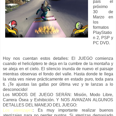
país el
próximo
30 de
Marzo en
los
formatos
PlayStatio
n 2, PSP y
PC DVD.
Hoy nos cuentan estos detalles: El JUEGO comienza
cuando el helicóptero te deja en la cumbre de la montaña y
se aleja en el cielo. El silencio inunda de nuevo el paisaje
mientras observas el fondo del valle. Hasta donde te llega
la vista ves nieve prácticamente en estado puro, toda para
ti. ¡Te ajustas las gafas por última vez y te lanzas a lo
desconocido!
Los MODOS DE JUEGO SERÁN: Misión, Modo Libre,
Carrera Ósea y Exhibición. Y NOS AVANZAN ALGUNOS
DETALLES DEL MANEJO DEL JUEGO:
Los aterrizajes
: Es muy importante realizar buenos
aterrizajes para no perder puntos. Si aterrizas demasiado