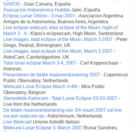
SAROS
- Gran Canaria, España
Asociación Astronómica Hubble
Jaén, España
Eclipse Lunar Online - 3-mar-2007
- Asociacion Argentina
Amigos de la Astronomia, Buenos Aires, Argentina
Live eclipse webcast, total eclipse of the Moon: night of
March 3 - 4
- Klipsi's eclipsecam, High Moon, Switzerland
Live images, total eclipse of the Moon, March 3 2007
- Peter
Grego, Rednal, Birmingham, UK
Live images, total eclipse of the Moon, March 3 2007
-
AstroCam, Cambridgeshire, UK
Total lunar eclipse March 3-4, 2007
- Carl Koppeschaar -
Astronet.
Presenteren de totale maanverduistering 2007
- Copernicus
Public Obervatory, Netherlands
Webcast Lunar Eclipse March 3-4th
- Mira Public
Obervatory, Belgium
Sterrenkids Astrocam - Total Lunar Eclipse 03-03-2007
-
Live from the Netherlands
De totale maansverduistering van 3/4 maart 2007 zal live
via een webcam op
- AstroVersum, Netherlands
Live Webcast
Unione Astrofili Italiani
Webcast Lunar Eclipse 3. March 2007
Runar Sandnes,