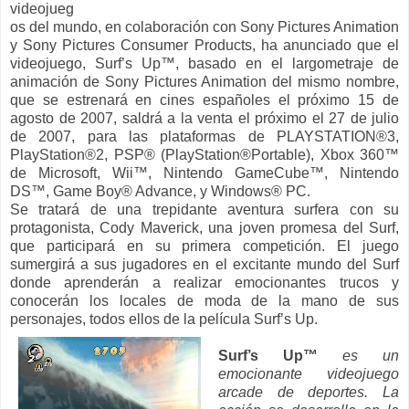
videojueg
os del mundo, en colaboración con Sony Pictures Animation
y Sony Pictures Consumer Products, ha anunciado que el
videojuego, Surf’s Up™, basado en el largometraje de
animación de Sony Pictures Animation del mismo nombre,
que se estrenará en cines españoles el próximo 15 de
agosto de 2007, saldrá a la venta el próximo el 27 de julio
de 2007, para las plataformas de PLAYSTATION®3,
PlayStation®2, PSP® (PlayStation®Portable), Xbox 360™
de Microsoft, Wii™, Nintendo GameCube™, Nintendo
DS™, Game Boy® Advance, y Windows® PC.
Se tratará de una trepidante aventura surfera con su
protagonista, Cody Maverick, una joven promesa del Surf,
que participará en su primera competición. El juego
sumergirá a sus jugadores en el excitante mundo del Surf
donde aprenderán a realizar emocionantes trucos y
conocerán los locales de moda de la mano de sus
personajes, todos ellos de la película Surf’s Up.
Surf’s Up™
es un
emocionante videojuego
arcade de deportes. La