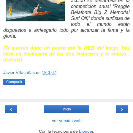
acción se desarrolla en la
competición anual “Reggie
Belafonte Big Z Memorial
Surf Off,” donde surfistas de
todo el mundo están
dispuestos a arriesgarlo todo por alcanzar la fama y la
gloria.
(Si quieres darte un paseo por la WEB del juego, haz
click en cualquiera de las dos imágenes y te enlazo...
disfruta)
Javier Villacañas
en
19.3.07
Compartir
‹
›
Inicio
Ver versión web
Con la tecnología de
Blogger
.