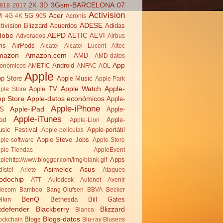
3Gsm-BARCELONA 07
2K
3D
818
2017
Activision
Acer
M
5G
4G
4K
905
Acronis
ADESE
tivision Blizzard
Acuerdos
Adidas
dobe
AEPD
AETIC
AEVI
Adverados
Airbus
ris
AirPods
Alcatel
Alcatel Lucent
Altec
mazon
Amazon.com
AMD
AMD-datos
App
Android
onómicos
AMETIC
ANFAC
AOL
Apple
p Store
Apple Music
Apple Park
Apple Watch
Apple-
Apple TV
ple Store
pp Store
Apple-datos económicos
Apple-
Apple-iPhone
Apple-iPad
OS
Apple-
Apple-iTunes
od
Apple-
Apple-Lion
sic Festival
Apple-portátil
Apple-películas
Apple-Steve Jobs
ple-software
Apple-Store
ple-Tiendas
AppleEvent
Apps
plehttp://www.blogger.com/img/blank.gif
Asimelec
Asus
distel
Ariete
Ataques
odochip
ATT
Autodesk
Autonet
Avenir
lecom
Bamboo
Bang-Olufsen
BBVA
Becker
BenQ
lkin
Bethesda
Bill Gates
tdefender
Blackberry
Blizzard
Blanca
Blogs-datos
Blogs
ockchain
Blu-ray
Blusens