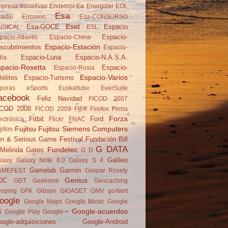
presa-Iniciativas
Endemol-Ea
Energizer
EOL
Esa
adio
Ericsson
Esa-CONSURSO
Eset
Esa-GOCE
Espacio
USICAL
ESL
Espacio-
pacio-Atlantis
Espacio-China
Espacio-Estación
scubrimientos
Espacio-
Espacio-Luna
Espacio-N.A.S.A.
dia
pacio-Rosetta
Espacio-
Espacio-Rusia
Espacio-Varios
télites
Espacio-Turismo
poras
eSports
Euskaltube
EverSuite
acebook
Feliz Navidad
FICOD 2007
ICOD 2008
FICOD 2009
FIFA
Firefox
Firma
Forza
Fitbit
Ford
ectrónica
Flickr
FNAC
Fujitsu
Fujitsu Siemens Computers
jifilm
n & Serious Game Festival
Fundación Bill
G DATA
Fundetec
Melinda Gates
G D
Galileo
laxy
Galaxy Note 8.0
Galaxy S 4
Gamelab
Garmin
AMEFEST
Gaspar Rosety
Genius
DC
GDT
Geeksme
Geocaching
oping
GFK
Gibson
GIGASET
GMV
goAlert
oogle
Google Maps
Google Music
Google
Google-acuerdos
S
Google Play
Google-+
ogle-adquisiciones
Google-Android