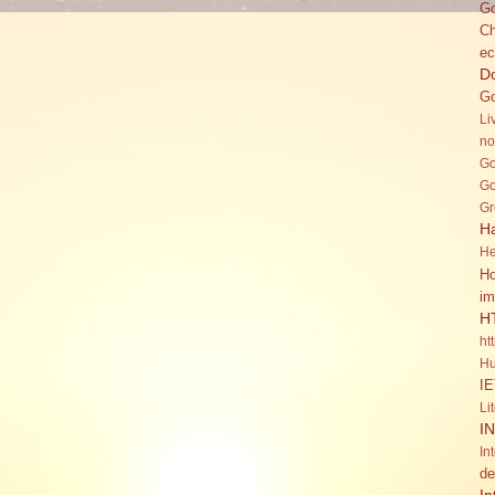
Go
C
ec
Do
Go
Li
no
Go
Go
Gr
H
He
Ho
im
H
ht
Hu
IE
Li
I
In
de