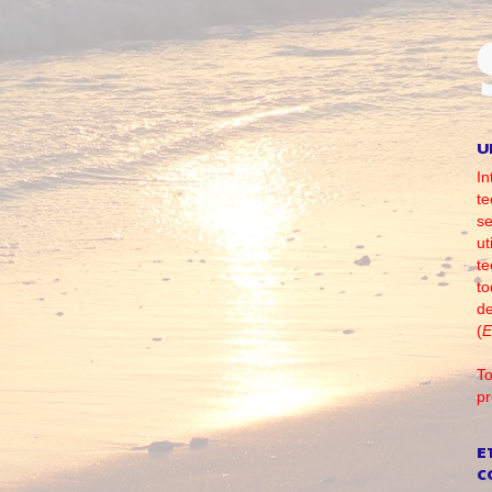
U
In
te
se
ut
te
to
d
(
E
To
pr
E
C