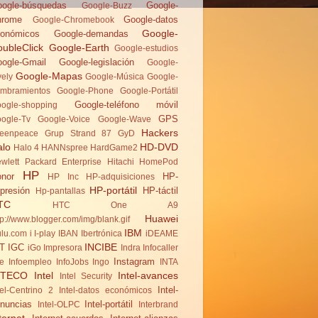
ogle-búsquedas
Google-
Google-Buzz
hrome
Google-datos
Google-Chromebook
Google-
onómicos
Google-demandas
ubleClick
Google-Earth
Google-estudios
ogle-Gmail
Google-legislación
Google-
Google-Mapas
vely
Google-Música
Google-
mbramientos
Google-Phone
Google-Portátil
Google-teléfono móvil
ogle-shopping
GPS
ogle-Tv
Google-Voice
Google-Wave
Hackers
eenpeace
Grup Strand 87
GyD
alo
HD-DVD
Halo 4
HANNspree
HardGame2
wlett Packard Enterprise
Hitachi
HomePod
HP
nor
HP-
HP Inc
HP-adquisiciones
HP-portátil
presión
HP-táctil
Hp-pantallas
TC
HTC One A9
Huawei
tp://www.blogger.com/img/blank.gif
IBM
lu.com
i
I-play
IBAN
Ibertrónica
iDEAME
INCIBE
T
IGC
iGo
Impresora
Indra
Infocaller
Instagram
te
Infoempleo
InfoJobs
Ingo
INTA
NTECO
Intel
Intel-avances
Intel Security
Intel-
tel-Centrino 2
Intel-datos económicos
nuncias
Intel-portátil
Intel-OLPC
Interbrand