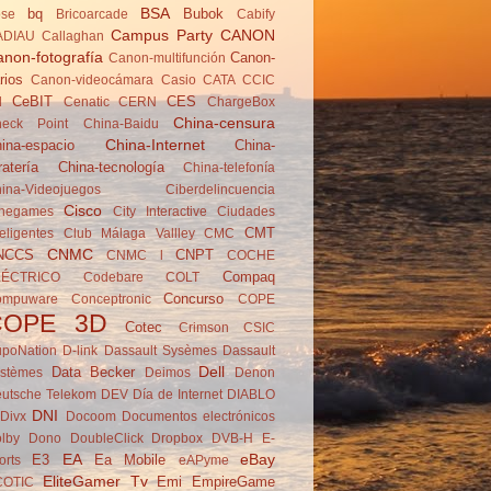
BSA
bq
Bubok
se
Brico­arcade
Cabify
Campus Party
CANON
ADIAU
Callaghan
non-fotografía
Canon-
Canon-multifunción
rios
Canon-videocámara
Casio
CATA
CCIC
CeBIT
CES
d
Cenatic
CERN
ChargeBox
China-censura
eck Point
China-Baidu
China-Internet
ina-espacio
China-
ratería
China-tecnología
China-telefonía
ina-Videojuegos
Ciberdelincuencia
Cisco
negames
City Interactive
Ciudades
CMT
teligentes
Club Málaga Vallley
CMC
CNMC
NCCS
CNPT
CNMC l
COCHE
Compaq
LÉCTRICO
Codebare
COLT
Concurso
ompuware
Conceptronic
COPE
COPE 3D
Cotec
Crimson
CSIC
poNation
D-link
Dassault Sysèmes
Dassault
Dell
Data Becker
stèmes
Deimos
Denon
utsche Telekom
DEV
Día de Internet
DIABLO
DNI
Divx
Docoom
Documentos electrónicos
lby
Dono
DoubleClick
Dropbox
DVB-H
E-
EA
eBay
E3
Ea Mobile
orts
eAPyme
EliteGamer Tv
Emi
EmpireGame
COTIC