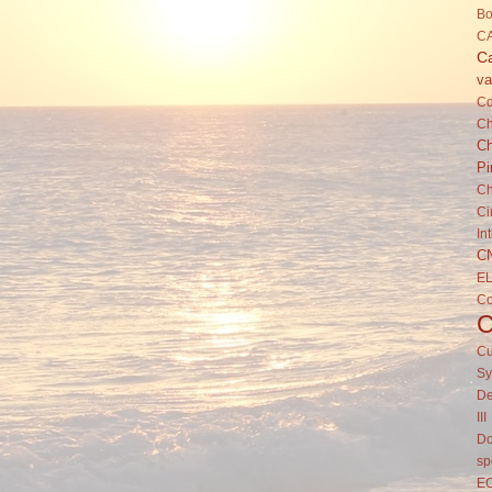
Bo
C
Ca
va
C
Ch
Ch
Pi
Ch
Ci
In
C
E
C
Cu
Sy
De
III
Do
sp
E