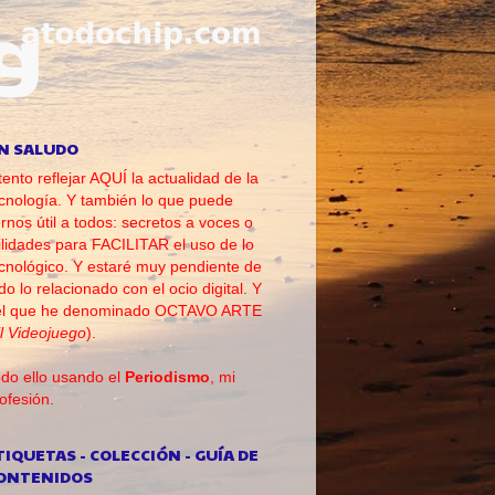
N SALUDO
tento reflejar AQUÍ la actualidad de la
cnología. Y también lo que puede
rnos útil a todos: secretos a voces o
ilidades para FACILITAR el uso de lo
cnológico. Y estaré muy pendiente de
do lo relacionado con el ocio digital. Y
el que he denominado OCTAVO ARTE
l Videojuego
).
do ello usando el
Periodismo
, mi
ofesión.
TIQUETAS - COLECCIÓN - GUÍA DE
ONTENIDOS