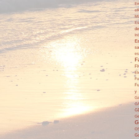
Em
eR
M
Es
de
In
Es
sa
es
F
F
El
Fu
Fu
y 
Ga
G
G
Ge
G
O
Go