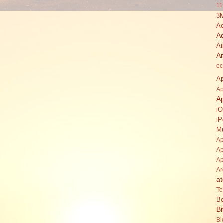
11
3
Ac
A
Ai
A
ec
Ap
Ap
A
i
iP
Mu
Ap
Ap
Ap
Ar
at
Te
Be
Bi
Bl