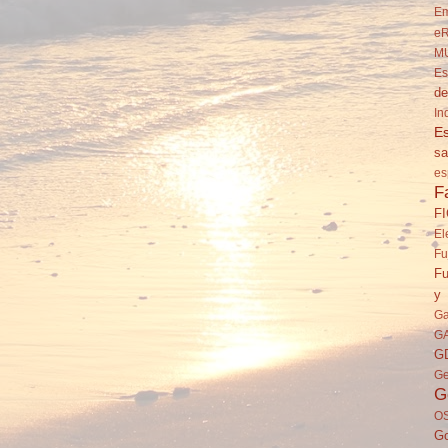
Em
eR
M
Es
de
In
Es
sa
es
F
F
El
Fu
Fu
y 
Ga
G
G
Ge
G
O
Go