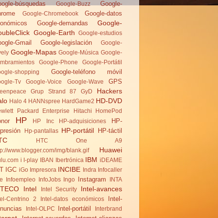
ogle-búsquedas
Google-
Google-Buzz
hrome
Google-datos
Google-Chromebook
Google-
onómicos
Google-demandas
ubleClick
Google-Earth
Google-estudios
ogle-Gmail
Google-legislación
Google-
Google-Mapas
vely
Google-Música
Google-
mbramientos
Google-Phone
Google-Portátil
Google-teléfono móvil
ogle-shopping
GPS
ogle-Tv
Google-Voice
Google-Wave
Hackers
eenpeace
Grup Strand 87
GyD
alo
HD-DVD
Halo 4
HANNspree
HardGame2
wlett Packard Enterprise
Hitachi
HomePod
HP
nor
HP-
HP Inc
HP-adquisiciones
HP-portátil
presión
HP-táctil
Hp-pantallas
TC
HTC One A9
Huawei
tp://www.blogger.com/img/blank.gif
IBM
lu.com
i
I-play
IBAN
Ibertrónica
iDEAME
INCIBE
T
IGC
iGo
Impresora
Indra
Infocaller
Instagram
te
Infoempleo
InfoJobs
Ingo
INTA
NTECO
Intel
Intel-avances
Intel Security
Intel-
tel-Centrino 2
Intel-datos económicos
nuncias
Intel-portátil
Intel-OLPC
Interbrand