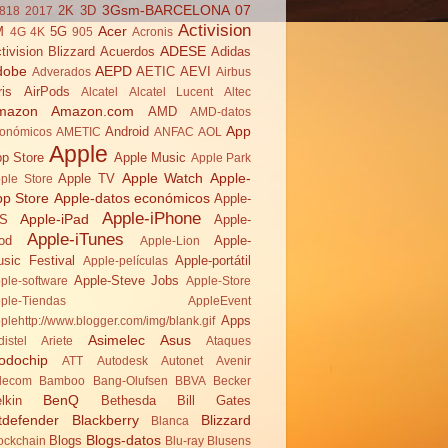
3Gsm-BARCELONA 07
2K
3D
818
2017
Activision
Acer
M
5G
4G
4K
905
Acronis
ADESE
tivision Blizzard
Acuerdos
Adidas
dobe
AEPD
AETIC
AEVI
Adverados
Airbus
ris
AirPods
Alcatel
Alcatel Lucent
Altec
mazon
Amazon.com
AMD
AMD-datos
App
Android
onómicos
AMETIC
ANFAC
AOL
Apple
p Store
Apple Music
Apple Park
Apple Watch
Apple-
Apple TV
ple Store
pp Store
Apple-datos económicos
Apple-
Apple-iPhone
Apple-iPad
OS
Apple-
Apple-iTunes
od
Apple-
Apple-Lion
sic Festival
Apple-portátil
Apple-películas
Apple-Steve Jobs
ple-software
Apple-Store
ple-Tiendas
AppleEvent
Apps
plehttp://www.blogger.com/img/blank.gif
Asimelec
Asus
distel
Ariete
Ataques
odochip
ATT
Autodesk
Autonet
Avenir
lecom
Bamboo
Bang-Olufsen
BBVA
Becker
BenQ
lkin
Bethesda
Bill Gates
tdefender
Blackberry
Blizzard
Blanca
Blogs-datos
Blogs
ockchain
Blu-ray
Blusens