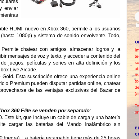
iculares
y enviar
ientras
able HDMI, nuevo en Xbox 360, permite a los usuarios
n (hasta 1080p) y sistema de sonido envolvente. Todo,
U
. Permite chatear con amigos, almacenar logros y la
In
ibir mensajes de voz y texto, y acceder a contenido del
te
se
 juegos, películas y series en alta definición y los
ut
box Live Arcade.
te
 Gold. Esta suscripción ofrece una experiencia online
to
vicio Premium pueden disputar partidas online, chatear
d
provecharse de las ventajas exclusivas del Bazar de
(
E
To
Xbox 360 Elite se venden por separado
:
pr
. Este kit, que incluye un cable de carga y una batería
ite cargar las baterías del Mando Inalámbrico sin
E
C
 (negra). La batería recargable tiene más de 25 horas