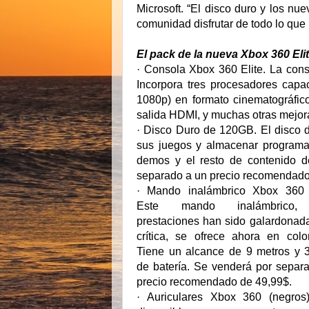
Microsoft. “El disco duro y los nu
comunidad disfrutar de todo lo que
El pack de la nueva Xbox 360 Elit
· Consola Xbox 360 Elite. La con
Incorpora tres procesadores capac
1080p) en formato cinematográfico 
salida HDMI, y muchas otras mejor
· Disco Duro de 120GB. El disco 
sus juegos y almacenar programas 
demos y el resto de contenido d
separado a un precio recomendado
· Mando inalámbrico Xbox 360 (
Este mando inalámbrico,
prestaciones han sido galardonada
crítica, se ofrece ahora en colo
Tiene un alcance de 9 metros y 
de batería. Se venderá por separ
precio recomendado de 49,99$.
· Auriculares Xbox 360 (negros