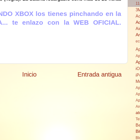
11
3
NDO XBOX los tienes pinchando en la
Ac
... te enlazo con la WEB OFICIAL.
A
Ai
A
ec
Ap
Ap
A
i
Inicio
Entrada antigua
iP
Mu
Ap
Ap
Ap
Ar
at
Te
Be
Bi
Bl