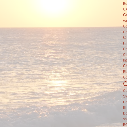
Bo
C
Ca
va
C
Ch
Ch
Pi
Ch
Ci
In
C
E
C
Cu
Sy
De
III
Do
sp
E