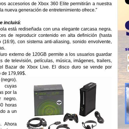
evos accesorios de Xbox 360 Elite permitirán a nuestra
 la nueva generación de entretenimiento ofrece.”
e incluirá
:
sola está rediseñada con una elegante carcasa negra.
es de reproducir contenido en alta definición (hasta
(16:9), con sistema anti-aliasing, sonido envolvente,
as.
S
duro externo de 120GB permite a los usuarios guardar
de televisión, películas, música, imágenes, trailers,
el Bazar de Xbox Live. El disco duro se vende por
 de 179,99$.
negro).
 cuyas
s por la
r negro.
30 horas
ado a un
). Ahora