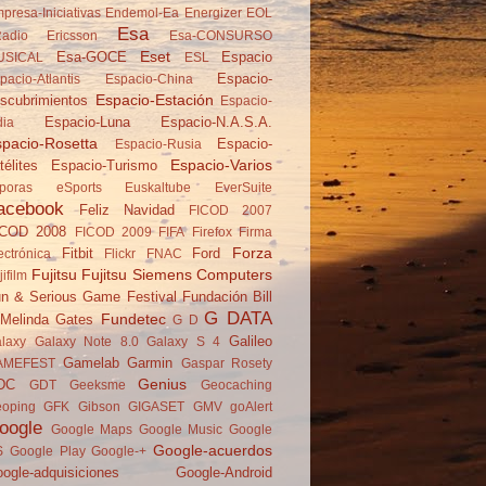
presa-Iniciativas
Endemol-Ea
Energizer
EOL
Esa
adio
Ericsson
Esa-CONSURSO
Eset
Esa-GOCE
Espacio
USICAL
ESL
Espacio-
pacio-Atlantis
Espacio-China
Espacio-Estación
scubrimientos
Espacio-
Espacio-Luna
Espacio-N.A.S.A.
dia
pacio-Rosetta
Espacio-
Espacio-Rusia
Espacio-Varios
télites
Espacio-Turismo
poras
eSports
Euskaltube
EverSuite
acebook
Feliz Navidad
FICOD 2007
ICOD 2008
FICOD 2009
FIFA
Firefox
Firma
Forza
Fitbit
Ford
ectrónica
Flickr
FNAC
Fujitsu
Fujitsu Siemens Computers
jifilm
n & Serious Game Festival
Fundación Bill
G DATA
Fundetec
Melinda Gates
G D
Galileo
laxy
Galaxy Note 8.0
Galaxy S 4
Gamelab
Garmin
AMEFEST
Gaspar Rosety
Genius
DC
GDT
Geeksme
Geocaching
oping
GFK
Gibson
GIGASET
GMV
goAlert
oogle
Google Maps
Google Music
Google
Google-acuerdos
S
Google Play
Google-+
ogle-adquisiciones
Google-Android