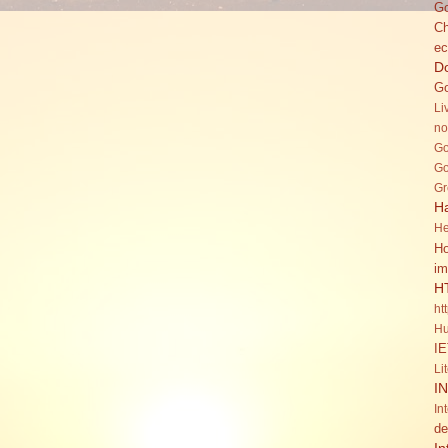
Go
C
ec
Do
Go
Li
no
Go
Go
Gr
H
He
Ho
im
H
ht
Hu
IE
Li
I
In
de