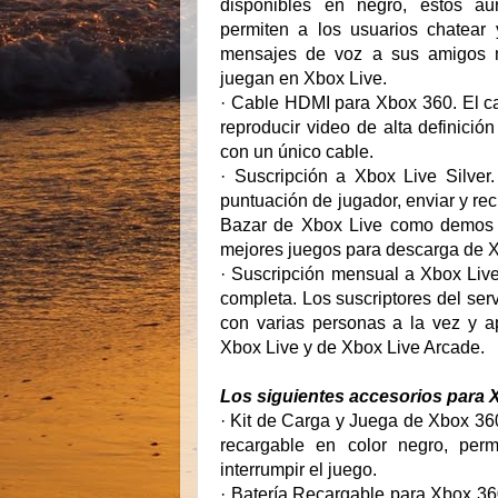
disponibles en negro, estos aur
permiten a los usuarios chatear 
mensajes de voz a sus amigos m
juegan en Xbox Live.
· Cable HDMI para Xbox 360. El c
reproducir video de alta definició
con un único cable.
· Suscripción a Xbox Live Silver
puntuación de jugador, enviar y rec
Bazar de Xbox Live como demos de
mejores juegos para descarga de X
· Suscripción mensual a Xbox Live
completa. Los suscriptores del ser
con varias personas a la vez y a
Xbox Live y de Xbox Live Arcade.
Los siguientes accesorios para 
· Kit de Carga y Juega de Xbox 360
recargable en color negro, perm
interrumpir el juego.
· Batería Recargable para Xbox 360