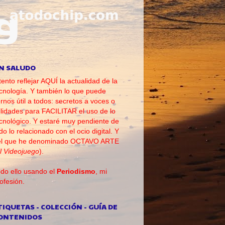
N SALUDO
tento reflejar AQUÍ la actualidad de la
cnología. Y también lo que puede
rnos útil a todos: secretos a voces o
ilidades para FACILITAR el uso de lo
cnológico. Y estaré muy pendiente de
do lo relacionado con el ocio digital. Y
el que he denominado OCTAVO ARTE
l Videojuego
).
do ello usando el
Periodismo
, mi
ofesión.
TIQUETAS - COLECCIÓN - GUÍA DE
ONTENIDOS