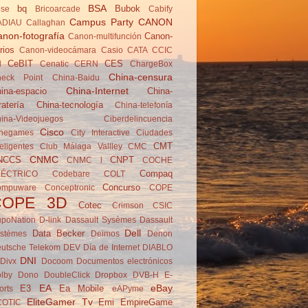
BSA
bq
Bubok
se
Brico­arcade
Cabify
Campus Party
CANON
ADIAU
Callaghan
non-fotografía
Canon-
Canon-multifunción
rios
Canon-videocámara
Casio
CATA
CCIC
CeBIT
CES
d
Cenatic
CERN
ChargeBox
China-censura
eck Point
China-Baidu
China-Internet
ina-espacio
China-
ratería
China-tecnología
China-telefonía
ina-Videojuegos
Ciberdelincuencia
Cisco
negames
City Interactive
Ciudades
CMT
teligentes
Club Málaga Vallley
CMC
CNMC
NCCS
CNPT
CNMC l
COCHE
Compaq
LÉCTRICO
Codebare
COLT
Concurso
ompuware
Conceptronic
COPE
COPE 3D
Cotec
Crimson
CSIC
poNation
D-link
Dassault Sysèmes
Dassault
Dell
Data Becker
stèmes
Deimos
Denon
utsche Telekom
DEV
Día de Internet
DIABLO
DNI
Divx
Docoom
Documentos electrónicos
lby
Dono
DoubleClick
Dropbox
DVB-H
E-
EA
eBay
E3
Ea Mobile
orts
eAPyme
EliteGamer Tv
Emi
EmpireGame
COTIC