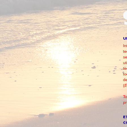
U
In
te
se
ut
te
to
d
(
E
To
pr
E
C