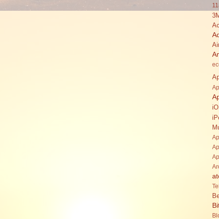
11
3
Ac
A
Ai
A
ec
Ap
Ap
A
i
iP
Mu
Ap
Ap
Ap
Ar
at
Te
Be
Bi
Bl