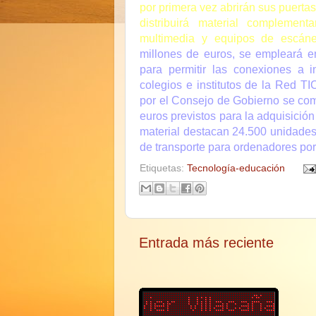
por primera vez abrirán sus puerta
distribuirá material complemen
multimedia y equipos
de escáne
millones de euros, se empleará en
para permitir las conexiones a 
colegios e institutos de la Red T
por el Consejo de Gobierno se com
euros previstos para la adquisición
material destacan 24.500 unidades 
de transporte para ordenadores port
Etiquetas:
Tecnología-educación
Entrada más reciente