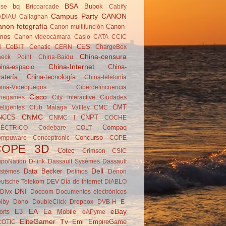
BSA
bq
Bubok
se
Brico­arcade
Cabify
Campus Party
CANON
ADIAU
Callaghan
non-fotografía
Canon-
Canon-multifunción
rios
Canon-videocámara
Casio
CATA
CCIC
CeBIT
CES
d
Cenatic
CERN
ChargeBox
China-censura
eck Point
China-Baidu
China-Internet
ina-espacio
China-
ratería
China-tecnología
China-telefonía
ina-Videojuegos
Ciberdelincuencia
Cisco
negames
City Interactive
Ciudades
CMT
teligentes
Club Málaga Vallley
CMC
CNMC
NCCS
CNPT
CNMC l
COCHE
Compaq
LÉCTRICO
Codebare
COLT
Concurso
ompuware
Conceptronic
COPE
COPE 3D
Cotec
Crimson
CSIC
poNation
D-link
Dassault Sysèmes
Dassault
Dell
Data Becker
stèmes
Deimos
Denon
utsche Telekom
DEV
Día de Internet
DIABLO
DNI
Divx
Docoom
Documentos electrónicos
lby
Dono
DoubleClick
Dropbox
DVB-H
E-
EA
eBay
E3
Ea Mobile
orts
eAPyme
EliteGamer Tv
Emi
EmpireGame
COTIC