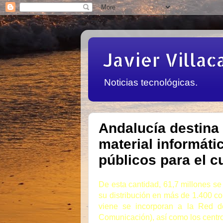
Javier Villac
Noticias tecnológicas.
Andalucía destina 
material informáti
públicos para el c
De esta cantidad, 61,7 millones s
su distribución en más de 1.400 col
viene se incorporan a la Red d
Comunicación), así como los centro