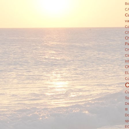
Bo
C
Ca
va
C
Ch
Ch
Pi
Ch
Ci
In
C
E
C
Cu
Sy
De
III
Do
sp
E