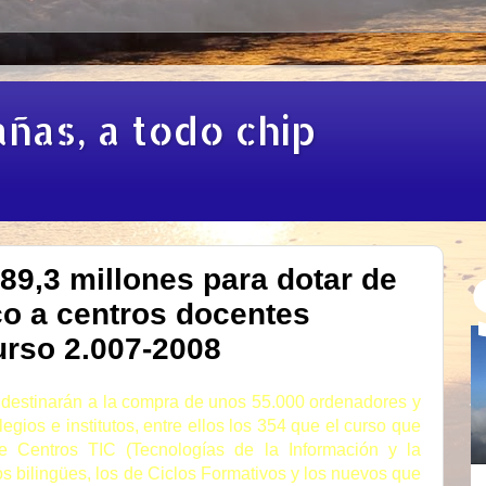
añas, a todo chip
89,3 millones para dotar de
co a centros docentes
urso 2.007-2008
e destinarán a la compra de unos 55.000 ordenadores y
egios e institutos, entre ellos los 354 que el curso que
e Centros TIC (Tecnologías de la Información y la
s bilingües, los de Ciclos Formativos y los nuevos que