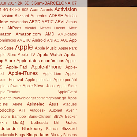
3Gsm-BARCELONA 07
2K
3D
818
2017
Activision
Acer
M
5G
4G
4K
905
Acronis
ADESE
tivision Blizzard
Acuerdos
Adidas
dobe
AEPD
AETIC
AEVI
Adverados
Airbus
ris
AirPods
Alcatel
Alcatel Lucent
Altec
mazon
Amazon.com
AMD
AMD-datos
App
Android
onómicos
AMETIC
ANFAC
AOL
Apple
p Store
Apple Music
Apple Park
Apple Watch
Apple-
Apple TV
ple Store
pp Store
Apple-datos económicos
Apple-
Apple-iPhone
Apple-iPad
OS
Apple-
Apple-iTunes
od
Apple-
Apple-Lion
sic Festival
Apple-portátil
Apple-películas
Apple-Steve Jobs
ple-software
Apple-Store
ple-Tiendas
AppleEvent
Apps
plehttp://www.blogger.com/img/blank.gif
Asimelec
Asus
distel
Ariete
Ataques
odochip
ATT
Autodesk
Autonet
Avenir
lecom
Bamboo
Bang-Olufsen
BBVA
Becker
BenQ
lkin
Bethesda
Bill Gates
tdefender
Blackberry
Blizzard
Blanca
Blogs-datos
Blogs
ockchain
Blu-ray
Blusens