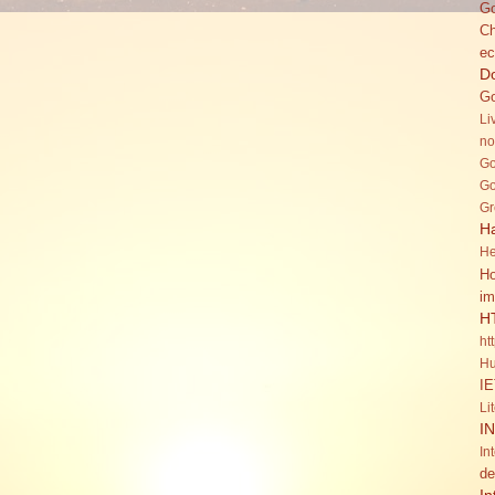
Go
C
ec
Do
Go
Li
no
Go
Go
Gr
H
He
Ho
im
H
ht
Hu
IE
Li
I
In
de