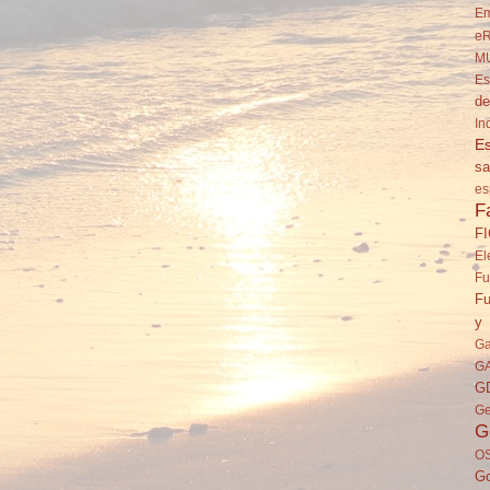
Em
eR
M
Es
de
In
Es
sa
es
F
F
El
Fu
Fu
y 
Ga
G
G
Ge
G
O
Go