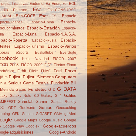
presa-Iniciativas
Endemol-Ea
Energizer
EOL
Esa
adio
Ericsson
Esa-CONSURSO
Eset
Esa-GOCE
Espacio
USICAL
ESL
Espacio-
pacio-Atlantis
Espacio-China
Espacio-Estación
scubrimientos
Espacio-
Espacio-Luna
Espacio-N.A.S.A.
dia
pacio-Rosetta
Espacio-
Espacio-Rusia
Espacio-Varios
télites
Espacio-Turismo
poras
eSports
Euskaltube
EverSuite
acebook
Feliz Navidad
FICOD 2007
ICOD 2008
FICOD 2009
FIFA
Firefox
Firma
Forza
Fitbit
Ford
ectrónica
Flickr
FNAC
Fujitsu
Fujitsu Siemens Computers
jifilm
n & Serious Game Festival
Fundación Bill
G DATA
Fundetec
Melinda Gates
G D
Galileo
laxy
Galaxy Note 8.0
Galaxy S 4
Gamelab
Garmin
AMEFEST
Gaspar Rosety
Genius
DC
GDT
Geeksme
Geocaching
oping
GFK
Gibson
GIGASET
GMV
goAlert
oogle
Google Maps
Google Music
Google
Google-acuerdos
S
Google Play
Google-+
ogle-adquisiciones
Google-Android