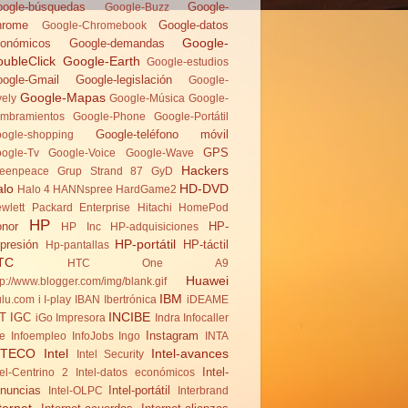
ogle-búsquedas
Google-
Google-Buzz
hrome
Google-datos
Google-Chromebook
Google-
onómicos
Google-demandas
ubleClick
Google-Earth
Google-estudios
ogle-Gmail
Google-legislación
Google-
Google-Mapas
vely
Google-Música
Google-
mbramientos
Google-Phone
Google-Portátil
Google-teléfono móvil
ogle-shopping
GPS
ogle-Tv
Google-Voice
Google-Wave
Hackers
eenpeace
Grup Strand 87
GyD
alo
HD-DVD
Halo 4
HANNspree
HardGame2
wlett Packard Enterprise
Hitachi
HomePod
HP
nor
HP-
HP Inc
HP-adquisiciones
HP-portátil
presión
HP-táctil
Hp-pantallas
TC
HTC One A9
Huawei
tp://www.blogger.com/img/blank.gif
IBM
lu.com
i
I-play
IBAN
Ibertrónica
iDEAME
INCIBE
T
IGC
iGo
Impresora
Indra
Infocaller
Instagram
te
Infoempleo
InfoJobs
Ingo
INTA
NTECO
Intel
Intel-avances
Intel Security
Intel-
tel-Centrino 2
Intel-datos económicos
nuncias
Intel-portátil
Intel-OLPC
Interbrand