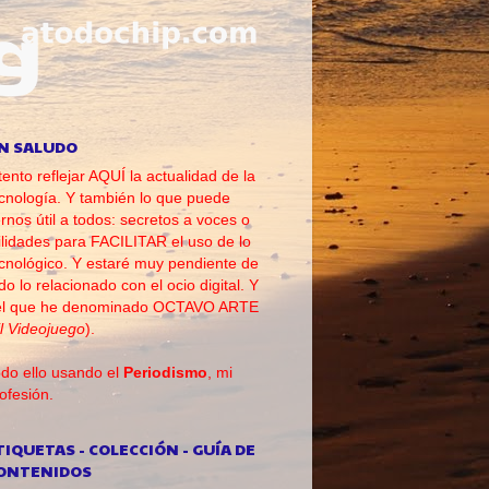
N SALUDO
tento reflejar AQUÍ la actualidad de la
cnología. Y también lo que puede
rnos útil a todos: secretos a voces o
ilidades para FACILITAR el uso de lo
cnológico. Y estaré muy pendiente de
do lo relacionado con el ocio digital. Y
el que he denominado OCTAVO ARTE
l Videojuego
).
do ello usando el
Periodismo
, mi
ofesión.
TIQUETAS - COLECCIÓN - GUÍA DE
ONTENIDOS