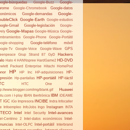
ogle-búsquedas
Google-
Google-Buzz
hrome
Google-datos
Google-Chromebook
Google-
onómicos
Google-demandas
ubleClick
Google-Earth
Google-estudios
ogle-Gmail
Google-legislación
Google-
Google-Mapas
vely
Google-Música
Google-
mbramientos
Google-Phone
Google-Portátil
Google-teléfono móvil
ogle-shopping
GPS
ogle-Tv
Google-Voice
Google-Wave
Hackers
eenpeace
Grup Strand 87
GyD
alo
HD-DVD
Halo 4
HANNspree
HardGame2
wlett Packard Enterprise
Hitachi
HomePod
HP
nor
HP-
HP Inc
HP-adquisiciones
HP-portátil
presión
HP-táctil
Hp-pantallas
TC
HTC One A9
Huawei
tp://www.blogger.com/img/blank.gif
IBM
lu.com
i
I-play
IBAN
Ibertrónica
iDEAME
INCIBE
T
IGC
iGo
Impresora
Indra
Infocaller
Instagram
te
Infoempleo
InfoJobs
Ingo
INTA
NTECO
Intel
Intel-avances
Intel Security
Intel-
tel-Centrino 2
Intel-datos económicos
nuncias
Intel-portátil
Intel-OLPC
Interbrand