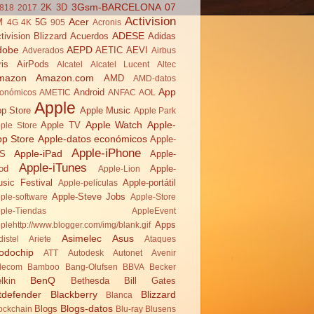
3Gsm-BARCELONA 07
2K
3D
818
2017
Activision
Acer
M
5G
4G
4K
905
Acronis
ADESE
tivision Blizzard
Acuerdos
Adidas
dobe
AEPD
AETIC
AEVI
Adverados
Airbus
ris
AirPods
Alcatel
Alcatel Lucent
Altec
mazon
Amazon.com
AMD
AMD-datos
App
Android
onómicos
AMETIC
ANFAC
AOL
Apple
p Store
Apple Music
Apple Park
Apple Watch
Apple-
Apple TV
ple Store
pp Store
Apple-datos económicos
Apple-
Apple-iPhone
Apple-iPad
OS
Apple-
Apple-iTunes
od
Apple-
Apple-Lion
sic Festival
Apple-portátil
Apple-películas
Apple-Steve Jobs
ple-software
Apple-Store
ple-Tiendas
AppleEvent
Apps
plehttp://www.blogger.com/img/blank.gif
Asimelec
Asus
distel
Ariete
Ataques
odochip
ATT
Autodesk
Autonet
Avenir
lecom
Bamboo
Bang-Olufsen
BBVA
Becker
BenQ
lkin
Bethesda
Bill Gates
tdefender
Blackberry
Blizzard
Blanca
Blogs-datos
Blogs
ockchain
Blu-ray
Blusens