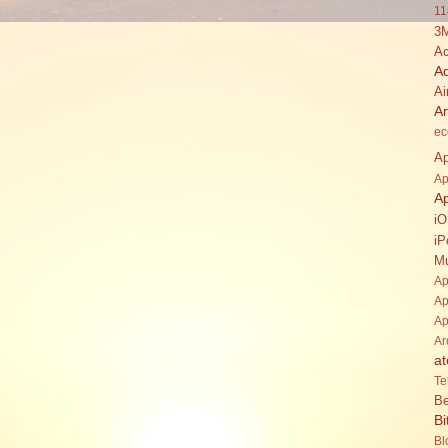
11
3
Ac
A
Ai
A
ec
Ap
Ap
A
i
iP
Mu
Ap
Ap
Ap
Ar
at
Te
Be
Bi
Bl