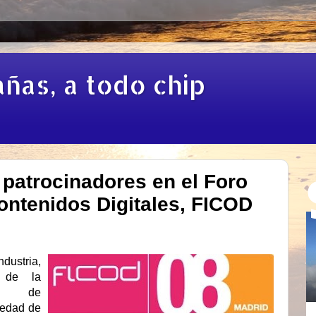
añas, a todo chip
 patrocinadores en el Foro
ontenidos Digitales, FICOD
dustria,
s de la
do de
iedad de