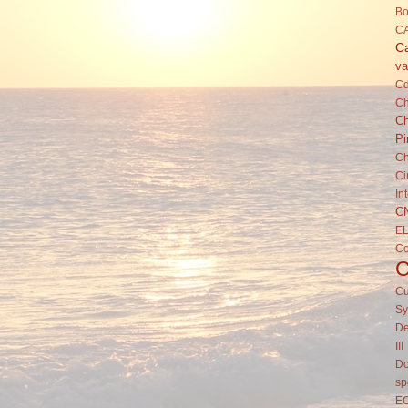
Bo
C
Ca
va
C
Ch
Ch
Pi
Ch
Ci
In
C
E
C
Cu
Sy
De
III
Do
sp
E