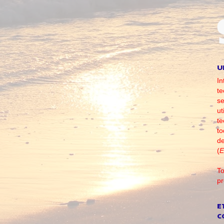
U
In
te
se
ut
te
to
d
(
E
To
pr
E
C