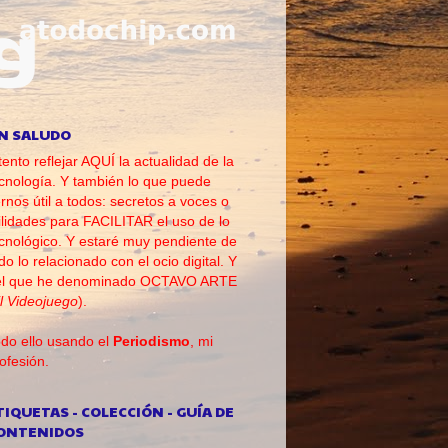
N SALUDO
tento reflejar AQUÍ la actualidad de la
cnología. Y también lo que puede
rnos útil a todos: secretos a voces o
ilidades para FACILITAR el uso de lo
cnológico. Y estaré muy pendiente de
do lo relacionado con el ocio digital. Y
el que he denominado OCTAVO ARTE
l Videojuego
).
do ello usando el
Periodismo
, mi
ofesión.
TIQUETAS - COLECCIÓN - GUÍA DE
ONTENIDOS