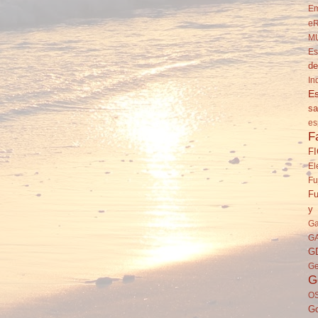
Em
eR
M
Es
de
In
Es
sa
es
F
F
El
Fu
Fu
y 
Ga
G
G
Ge
G
O
Go