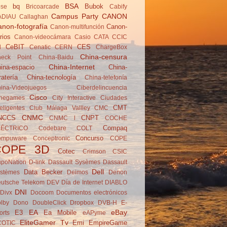
BSA
bq
Bubok
se
Brico­arcade
Cabify
Campus Party
CANON
ADIAU
Callaghan
non-fotografía
Canon-
Canon-multifunción
rios
Canon-videocámara
Casio
CATA
CCIC
CeBIT
CES
d
Cenatic
CERN
ChargeBox
China-censura
eck Point
China-Baidu
China-Internet
ina-espacio
China-
ratería
China-tecnología
China-telefonía
ina-Videojuegos
Ciberdelincuencia
Cisco
negames
City Interactive
Ciudades
CMT
teligentes
Club Málaga Vallley
CMC
CNMC
NCCS
CNPT
CNMC l
COCHE
Compaq
LÉCTRICO
Codebare
COLT
Concurso
ompuware
Conceptronic
COPE
COPE 3D
Cotec
Crimson
CSIC
poNation
D-link
Dassault Sysèmes
Dassault
Dell
Data Becker
stèmes
Deimos
Denon
utsche Telekom
DEV
Día de Internet
DIABLO
DNI
Divx
Docoom
Documentos electrónicos
lby
Dono
DoubleClick
Dropbox
DVB-H
E-
EA
eBay
E3
Ea Mobile
orts
eAPyme
EliteGamer Tv
Emi
EmpireGame
COTIC