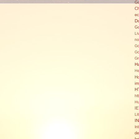
Go
C
ec
Do
Go
Li
no
Go
Go
Gr
H
He
Ho
im
H
ht
Hu
IE
Li
I
In
de