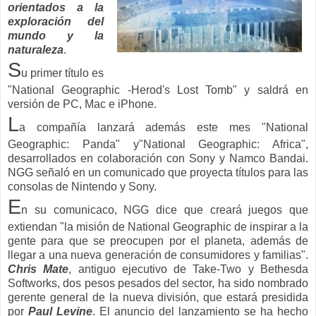
orientados a la
exploración del
mundo y la
naturaleza
.
S
u primer título es
"National Geographic -Herod's Lost Tomb" y saldrá en
versión de PC, Mac e iPhone.
L
a compañía lanzará además este mes "National
Geographic: Panda" y"National Geographic: Africa",
desarrollados en colaboración con Sony y Namco Bandai.
NGG señaló en un comunicado que proyecta títulos para las
consolas de Nintendo y Sony.
E
n su comunicaco, NGG dice que creará juegos que
extiendan "la misión de National Geographic de inspirar a la
gente para que se preocupen por el planeta, además de
llegar a una nueva generación de consumidores y familias".
Chris Mate
, antiguo ejecutivo de Take-Two y Bethesda
Softworks, dos pesos pesados del sector, ha sido nombrado
gerente general de la nueva división, que estará presidida
por
Paul Levine
. El anuncio del lanzamiento se ha hecho