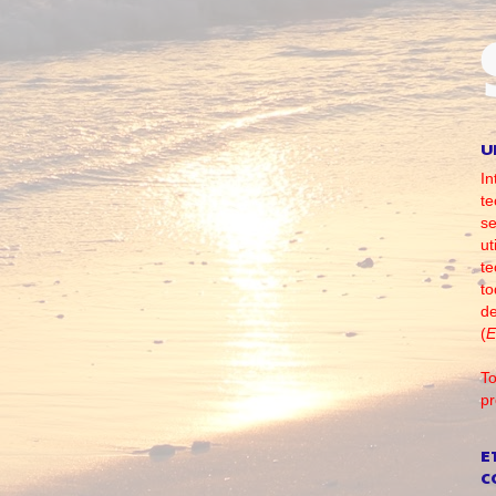
U
In
te
se
ut
te
to
d
(
E
To
pr
E
C