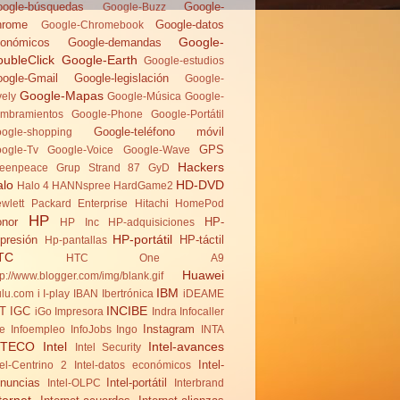
ogle-búsquedas
Google-
Google-Buzz
hrome
Google-datos
Google-Chromebook
Google-
onómicos
Google-demandas
ubleClick
Google-Earth
Google-estudios
ogle-Gmail
Google-legislación
Google-
Google-Mapas
vely
Google-Música
Google-
mbramientos
Google-Phone
Google-Portátil
Google-teléfono móvil
ogle-shopping
GPS
ogle-Tv
Google-Voice
Google-Wave
Hackers
eenpeace
Grup Strand 87
GyD
alo
HD-DVD
Halo 4
HANNspree
HardGame2
wlett Packard Enterprise
Hitachi
HomePod
HP
nor
HP-
HP Inc
HP-adquisiciones
HP-portátil
presión
HP-táctil
Hp-pantallas
TC
HTC One A9
Huawei
tp://www.blogger.com/img/blank.gif
IBM
lu.com
i
I-play
IBAN
Ibertrónica
iDEAME
INCIBE
T
IGC
iGo
Impresora
Indra
Infocaller
Instagram
te
Infoempleo
InfoJobs
Ingo
INTA
NTECO
Intel
Intel-avances
Intel Security
Intel-
tel-Centrino 2
Intel-datos económicos
nuncias
Intel-portátil
Intel-OLPC
Interbrand