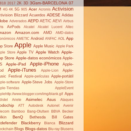
3Gsm-BARCELONA 07
2K
3D
818
2017
Activision
Acer
M
5G
4G
4K
905
Acronis
ADESE
tivision Blizzard
Acuerdos
Adidas
dobe
AEPD
AETIC
AEVI
Adverados
Airbus
ris
AirPods
Alcatel
Alcatel Lucent
Altec
mazon
Amazon.com
AMD
AMD-datos
App
Android
onómicos
AMETIC
ANFAC
AOL
Apple
p Store
Apple Music
Apple Park
Apple Watch
Apple-
Apple TV
ple Store
pp Store
Apple-datos económicos
Apple-
Apple-iPhone
Apple-iPad
OS
Apple-
Apple-iTunes
od
Apple-
Apple-Lion
sic Festival
Apple-portátil
Apple-películas
Apple-Steve Jobs
ple-software
Apple-Store
ple-Tiendas
AppleEvent
Apps
plehttp://www.blogger.com/img/blank.gif
Asimelec
Asus
distel
Ariete
Ataques
odochip
ATT
Autodesk
Autonet
Avenir
lecom
Bamboo
Bang-Olufsen
BBVA
Becker
BenQ
lkin
Bethesda
Bill Gates
tdefender
Blackberry
Blizzard
Blanca
Blogs-datos
Blogs
ockchain
Blu-ray
Blusens