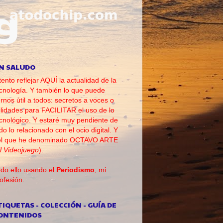
N SALUDO
tento reflejar AQUÍ la actualidad de la
cnología. Y también lo que puede
rnos útil a todos: secretos a voces o
ilidades para FACILITAR el uso de lo
cnológico. Y estaré muy pendiente de
do lo relacionado con el ocio digital. Y
el que he denominado OCTAVO ARTE
l Videojuego
).
do ello usando el
Periodismo
, mi
ofesión.
TIQUETAS - COLECCIÓN - GUÍA DE
ONTENIDOS