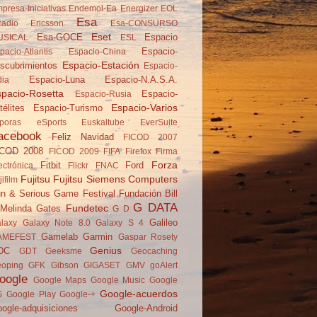
presa-Iniciativas
Endemol-Ea
Energizer
EOL
Esa
adio
Ericsson
Esa-CONSURSO
Eset
Esa-GOCE
Espacio
USICAL
ESL
Espacio-
pacio-Atlantis
Espacio-China
Espacio-Estación
scubrimientos
Espacio-
Espacio-Luna
Espacio-N.A.S.A.
dia
pacio-Rosetta
Espacio-
Espacio-Rusia
Espacio-Varios
télites
Espacio-Turismo
poras
eSports
Euskaltube
EverSuite
acebook
Feliz Navidad
FICOD 2007
ICOD 2008
FICOD 2009
FIFA
Firefox
Firma
Forza
Fitbit
Ford
ectrónica
Flickr
FNAC
Fujitsu
Fujitsu Siemens Computers
jifilm
n & Serious Game Festival
Fundación Bill
G DATA
Fundetec
Melinda Gates
G D
Galileo
laxy
Galaxy Note 8.0
Galaxy S 4
Gamelab
Garmin
AMEFEST
Gaspar Rosety
Genius
DC
GDT
Geeksme
Geocaching
oping
GFK
Gibson
GIGASET
GMV
goAlert
oogle
Google Maps
Google Music
Google
Google-acuerdos
S
Google Play
Google-+
ogle-adquisiciones
Google-Android