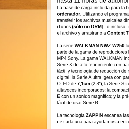
hasta 11 horas de autono
La base de carga incluida para la 
ordenador
. Utilizando el program
transferir los archivos musicales d
iTunes
(sólo no DRM
) - o incluso
el archivo y arrastrarlo a
Content T
La serie
WALKMAN NWZ-W250
f
parte de la gama de reproductores
MP4 Sony. La gama WALKMAN incl
Serie X de alto rendimiento con pan
táctil y tecnología de reducción de 
digital; la Serie A ultraligera con pa
OLED de
7,1cm
(2,8”); la Serie S 
altavoces incorporados; la compac
E
con un sonido magnífico; y la prá
fácil de usar Serie B.
La tecnología
ZAPPIN
escanea las
de cada una para ayudarnos a enco