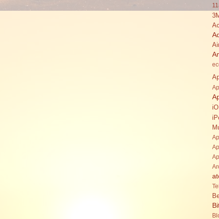
11
3
Ac
A
Ai
A
ec
Ap
Ap
A
i
iP
Mu
Ap
Ap
Ap
Ar
at
Te
Be
Bi
Bl