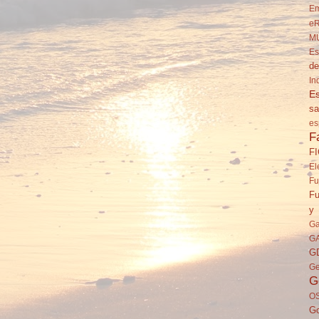
Em
eR
M
Es
de
In
Es
sa
es
F
F
El
Fu
Fu
y 
Ga
G
G
Ge
G
O
Go