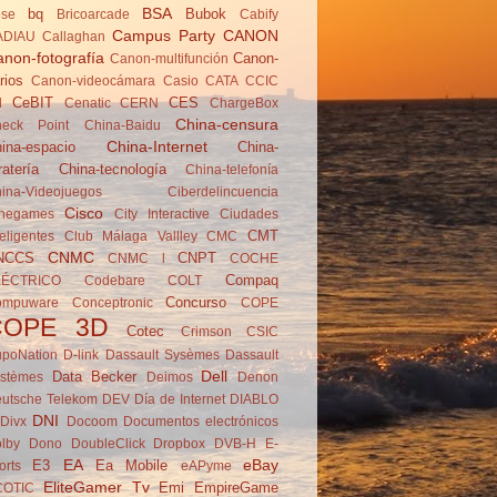
BSA
bq
Bubok
se
Brico­arcade
Cabify
Campus Party
CANON
ADIAU
Callaghan
non-fotografía
Canon-
Canon-multifunción
rios
Canon-videocámara
Casio
CATA
CCIC
CeBIT
CES
d
Cenatic
CERN
ChargeBox
China-censura
eck Point
China-Baidu
China-Internet
ina-espacio
China-
ratería
China-tecnología
China-telefonía
ina-Videojuegos
Ciberdelincuencia
Cisco
negames
City Interactive
Ciudades
CMT
teligentes
Club Málaga Vallley
CMC
CNMC
NCCS
CNPT
CNMC l
COCHE
Compaq
LÉCTRICO
Codebare
COLT
Concurso
ompuware
Conceptronic
COPE
COPE 3D
Cotec
Crimson
CSIC
poNation
D-link
Dassault Sysèmes
Dassault
Dell
Data Becker
stèmes
Deimos
Denon
utsche Telekom
DEV
Día de Internet
DIABLO
DNI
Divx
Docoom
Documentos electrónicos
lby
Dono
DoubleClick
Dropbox
DVB-H
E-
EA
eBay
E3
Ea Mobile
orts
eAPyme
EliteGamer Tv
Emi
EmpireGame
COTIC