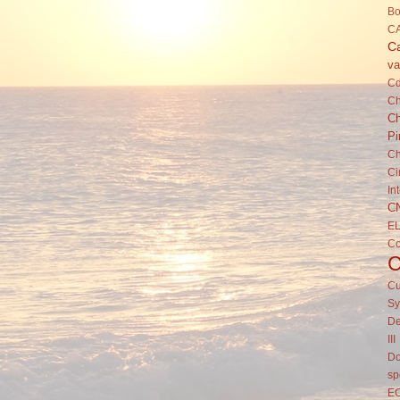
Bo
C
Ca
va
C
Ch
Ch
Pi
Ch
Ci
In
C
E
C
Cu
Sy
De
III
Do
sp
E