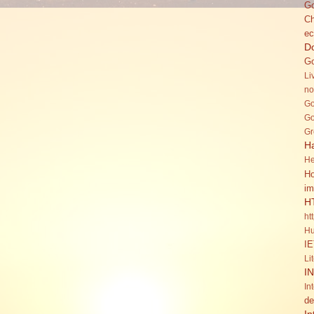
Go
C
ec
Do
Go
Li
no
Go
Go
Gr
H
He
Ho
im
H
ht
Hu
IE
Li
I
In
de