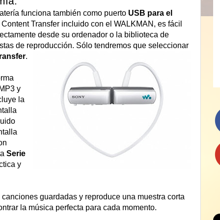
mía.
batería funciona también como puerto
USB para el
a Content Transfer incluido con el WALKMAN, es fácil
irectamente desde su ordenador o la biblioteca de
 listas de reproducción. Sólo tendremos que seleccionar
ransfer
.
orma
 MP3 y
uye la
talla
ruido
ntalla
con
ta
Serie
ctica y
 canciones guardadas y reproduce una muestra corta
ntrar la música perfecta para cada momento.