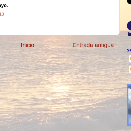
ayo
.
10
Inicio
Entrada antigua
S