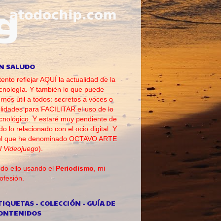
N SALUDO
tento reflejar AQUÍ la actualidad de la
cnología. Y también lo que puede
rnos útil a todos: secretos a voces o
ilidades para FACILITAR el uso de lo
cnológico. Y estaré muy pendiente de
do lo relacionado con el ocio digital. Y
el que he denominado OCTAVO ARTE
l Videojuego
).
do ello usando el
Periodismo
, mi
ofesión.
TIQUETAS - COLECCIÓN - GUÍA DE
ONTENIDOS