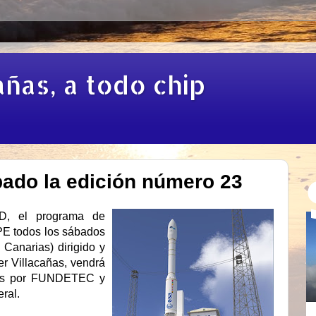
añas, a todo chip
ado la edición número 23
D, el programa de
E todos los sábados
 Canarias) dirigido y
er Villacañas, vendrá
dos por FUNDETEC y
ral.