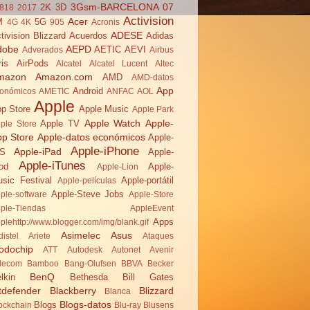
3Gsm-BARCELONA 07
2K
3D
818
2017
Activision
Acer
M
5G
4G
4K
905
Acronis
ADESE
tivision Blizzard
Acuerdos
Adidas
dobe
AEPD
AETIC
AEVI
Adverados
Airbus
ris
AirPods
Alcatel
Alcatel Lucent
Altec
mazon
Amazon.com
AMD
AMD-datos
App
Android
onómicos
AMETIC
ANFAC
AOL
Apple
p Store
Apple Music
Apple Park
Apple Watch
Apple-
Apple TV
ple Store
pp Store
Apple-datos económicos
Apple-
Apple-iPhone
Apple-iPad
OS
Apple-
Apple-iTunes
od
Apple-
Apple-Lion
sic Festival
Apple-portátil
Apple-películas
Apple-Steve Jobs
ple-software
Apple-Store
ple-Tiendas
AppleEvent
Apps
plehttp://www.blogger.com/img/blank.gif
Asimelec
Asus
distel
Ariete
Ataques
odochip
ATT
Autodesk
Autonet
Avenir
lecom
Bamboo
Bang-Olufsen
BBVA
Becker
BenQ
lkin
Bethesda
Bill Gates
tdefender
Blackberry
Blizzard
Blanca
Blogs-datos
Blogs
ockchain
Blu-ray
Blusens