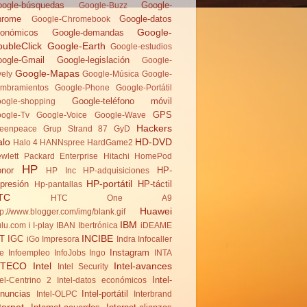
ogle-búsquedas
Google-
Google-Buzz
hrome
Google-datos
Google-Chromebook
Google-
onómicos
Google-demandas
ubleClick
Google-Earth
Google-estudios
ogle-Gmail
Google-legislación
Google-
Google-Mapas
vely
Google-Música
Google-
mbramientos
Google-Phone
Google-Portátil
Google-teléfono móvil
ogle-shopping
GPS
ogle-Tv
Google-Voice
Google-Wave
Hackers
eenpeace
Grup Strand 87
GyD
alo
HD-DVD
Halo 4
HANNspree
HardGame2
wlett Packard Enterprise
Hitachi
HomePod
HP
nor
HP-
HP Inc
HP-adquisiciones
HP-portátil
presión
HP-táctil
Hp-pantallas
TC
HTC One A9
Huawei
tp://www.blogger.com/img/blank.gif
IBM
lu.com
i
I-play
IBAN
Ibertrónica
iDEAME
INCIBE
T
IGC
iGo
Impresora
Indra
Infocaller
Instagram
te
Infoempleo
InfoJobs
Ingo
INTA
NTECO
Intel
Intel-avances
Intel Security
Intel-
tel-Centrino 2
Intel-datos económicos
nuncias
Intel-portátil
Intel-OLPC
Interbrand