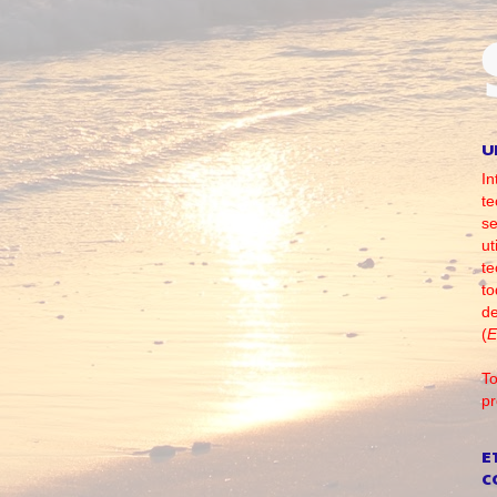
U
In
te
se
ut
te
to
d
(
E
To
pr
E
C