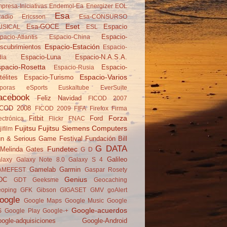
presa-Iniciativas
Endemol-Ea
Energizer
EOL
Esa
adio
Ericsson
Esa-CONSURSO
Eset
Esa-GOCE
Espacio
USICAL
ESL
Espacio-
pacio-Atlantis
Espacio-China
Espacio-Estación
scubrimientos
Espacio-
Espacio-Luna
Espacio-N.A.S.A.
dia
pacio-Rosetta
Espacio-
Espacio-Rusia
Espacio-Varios
télites
Espacio-Turismo
poras
eSports
Euskaltube
EverSuite
acebook
Feliz Navidad
FICOD 2007
ICOD 2008
FICOD 2009
FIFA
Firefox
Firma
Forza
Fitbit
Ford
ectrónica
Flickr
FNAC
Fujitsu
Fujitsu Siemens Computers
jifilm
n & Serious Game Festival
Fundación Bill
G DATA
Fundetec
Melinda Gates
G D
Galileo
laxy
Galaxy Note 8.0
Galaxy S 4
Gamelab
Garmin
AMEFEST
Gaspar Rosety
Genius
DC
GDT
Geeksme
Geocaching
oping
GFK
Gibson
GIGASET
GMV
goAlert
oogle
Google Maps
Google Music
Google
Google-acuerdos
S
Google Play
Google-+
ogle-adquisiciones
Google-Android