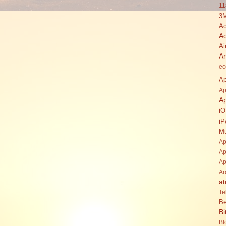
11
3
Ac
A
Ai
A
ec
Ap
Ap
A
i
iP
Mu
Ap
Ap
Ap
Ar
at
Te
Be
Bi
Bl