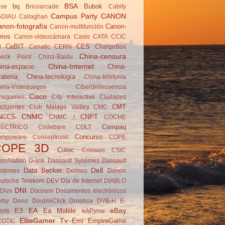
BSA
bq
Bubok
se
Brico­arcade
Cabify
Campus Party
CANON
ADIAU
Callaghan
non-fotografía
Canon-
Canon-multifunción
rios
Canon-videocámara
Casio
CATA
CCIC
CeBIT
CES
d
Cenatic
CERN
ChargeBox
China-censura
eck Point
China-Baidu
China-Internet
ina-espacio
China-
ratería
China-tecnología
China-telefonía
ina-Videojuegos
Ciberdelincuencia
Cisco
negames
City Interactive
Ciudades
CMT
teligentes
Club Málaga Vallley
CMC
CNMC
NCCS
CNPT
CNMC l
COCHE
Compaq
LÉCTRICO
Codebare
COLT
Concurso
ompuware
Conceptronic
COPE
COPE 3D
Cotec
Crimson
CSIC
poNation
D-link
Dassault Sysèmes
Dassault
Dell
Data Becker
stèmes
Deimos
Denon
utsche Telekom
DEV
Día de Internet
DIABLO
DNI
Divx
Docoom
Documentos electrónicos
lby
Dono
DoubleClick
Dropbox
DVB-H
E-
EA
eBay
E3
Ea Mobile
orts
eAPyme
EliteGamer Tv
Emi
EmpireGame
COTIC