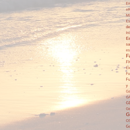
Em
eR
M
Es
de
In
Es
sa
es
F
F
El
Fu
Fu
y 
Ga
G
G
Ge
G
O
Go