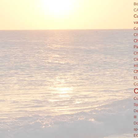
Bo
C
Ca
va
C
Ch
Ch
Pi
Ch
Ci
In
C
E
C
Cu
Sy
De
III
Do
sp
E