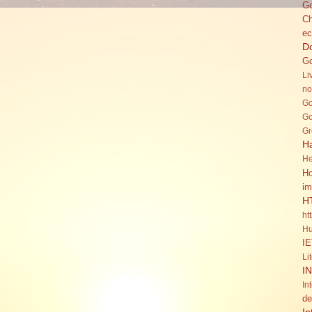
Go
C
ec
Do
Go
Li
no
Go
Go
Gr
H
He
Ho
im
H
ht
Hu
IE
Li
I
In
de