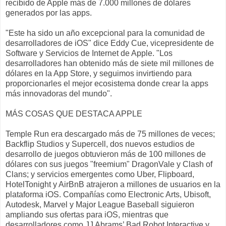
recibido de Apple más de 7.000 millones de dólares
generados por las apps.
"Este ha sido un año excepcional para la comunidad de
desarrolladores de iOS" dice Eddy Cue, vicepresidente de
Software y Servicios de Internet de Apple. "Los
desarrolladores han obtenido más de siete mil millones de
dólares en la App Store, y seguimos invirtiendo para
proporcionarles el mejor ecosistema donde crear la apps
más innovadoras del mundo".
MÁS COSAS QUE DESTACA APPLE
Temple Run era descargado más de 75 millones de veces;
Backflip Studios y Supercell, dos nuevos estudios de
desarrollo de juegos obtuvieron más de 100 millones de
dólares con sus juegos "freemium" DragonVale y Clash of
Clans; y servicios emergentes como Uber, Flipboard,
HotelTonight y AirBnB atrajeron a millones de usuarios en la
plataforma iOS. Compañías como Electronic Arts, Ubisoft,
Autodesk, Marvel y Major League Baseball siguieron
ampliando sus ofertas para iOS, mientras que
desarrolladores como JJ Abrams’ Bad Robot Interactive y