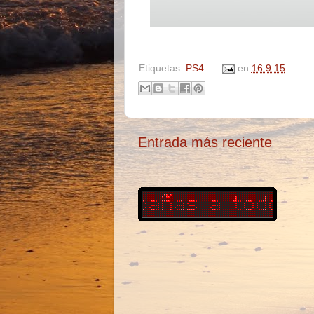
Etiquetas:
PS4
en
16.9.15
Entrada más reciente