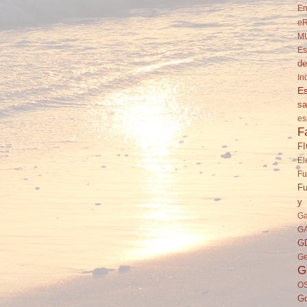
Em
eR
M
Es
de
In
Es
sa
es
F
F
El
Fu
Fu
y 
Ga
G
G
Ge
G
O
Go