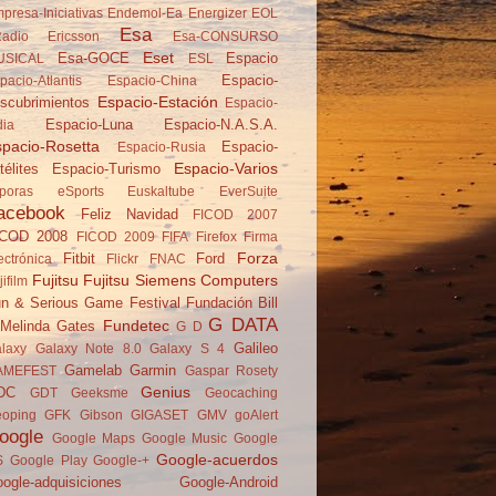
presa-Iniciativas
Endemol-Ea
Energizer
EOL
Esa
adio
Ericsson
Esa-CONSURSO
Eset
Esa-GOCE
Espacio
USICAL
ESL
Espacio-
pacio-Atlantis
Espacio-China
Espacio-Estación
scubrimientos
Espacio-
Espacio-Luna
Espacio-N.A.S.A.
dia
pacio-Rosetta
Espacio-
Espacio-Rusia
Espacio-Varios
télites
Espacio-Turismo
poras
eSports
Euskaltube
EverSuite
acebook
Feliz Navidad
FICOD 2007
ICOD 2008
FICOD 2009
FIFA
Firefox
Firma
Forza
Fitbit
Ford
ectrónica
Flickr
FNAC
Fujitsu
Fujitsu Siemens Computers
jifilm
n & Serious Game Festival
Fundación Bill
G DATA
Fundetec
Melinda Gates
G D
Galileo
laxy
Galaxy Note 8.0
Galaxy S 4
Gamelab
Garmin
AMEFEST
Gaspar Rosety
Genius
DC
GDT
Geeksme
Geocaching
oping
GFK
Gibson
GIGASET
GMV
goAlert
oogle
Google Maps
Google Music
Google
Google-acuerdos
S
Google Play
Google-+
ogle-adquisiciones
Google-Android