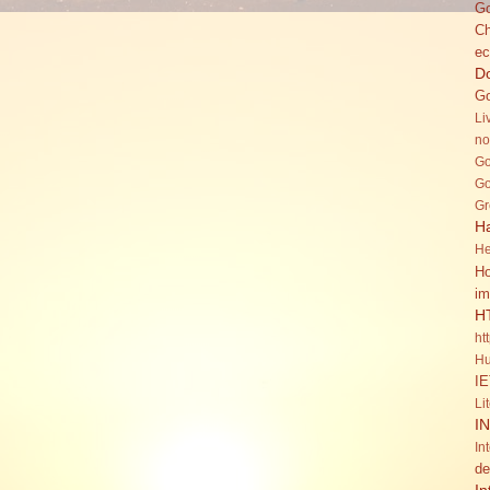
Go
C
ec
Do
Go
Li
no
Go
Go
Gr
H
He
Ho
im
H
ht
Hu
IE
Li
I
In
de