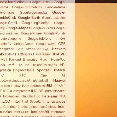
ogle-búsquedas
Google-
Google-Buzz
hrome
Google-datos
Google-Chromebook
Google-
onómicos
Google-demandas
ubleClick
Google-Earth
Google-estudios
ogle-Gmail
Google-legislación
Google-
Google-Mapas
vely
Google-Música
Google-
mbramientos
Google-Phone
Google-Portátil
Google-teléfono móvil
ogle-shopping
GPS
ogle-Tv
Google-Voice
Google-Wave
Hackers
eenpeace
Grup Strand 87
GyD
alo
HD-DVD
Halo 4
HANNspree
HardGame2
wlett Packard Enterprise
Hitachi
HomePod
HP
nor
HP-
HP Inc
HP-adquisiciones
HP-portátil
presión
HP-táctil
Hp-pantallas
TC
HTC One A9
Huawei
tp://www.blogger.com/img/blank.gif
IBM
lu.com
i
I-play
IBAN
Ibertrónica
iDEAME
INCIBE
T
IGC
iGo
Impresora
Indra
Infocaller
Instagram
te
Infoempleo
InfoJobs
Ingo
INTA
NTECO
Intel
Intel-avances
Intel Security
Intel-
tel-Centrino 2
Intel-datos económicos
nuncias
Intel-portátil
Intel-OLPC
Interbrand