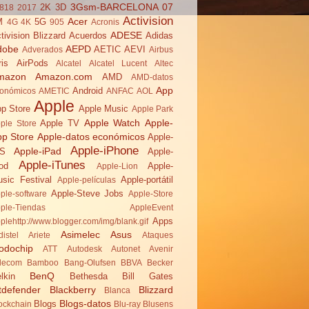
3Gsm-BARCELONA 07
2K
3D
818
2017
Activision
Acer
M
5G
4G
4K
905
Acronis
ADESE
tivision Blizzard
Acuerdos
Adidas
dobe
AEPD
AETIC
AEVI
Adverados
Airbus
ris
AirPods
Alcatel
Alcatel Lucent
Altec
mazon
Amazon.com
AMD
AMD-datos
App
Android
onómicos
AMETIC
ANFAC
AOL
Apple
p Store
Apple Music
Apple Park
Apple Watch
Apple-
Apple TV
ple Store
pp Store
Apple-datos económicos
Apple-
Apple-iPhone
Apple-iPad
OS
Apple-
Apple-iTunes
od
Apple-
Apple-Lion
sic Festival
Apple-portátil
Apple-películas
Apple-Steve Jobs
ple-software
Apple-Store
ple-Tiendas
AppleEvent
Apps
plehttp://www.blogger.com/img/blank.gif
Asimelec
Asus
distel
Ariete
Ataques
odochip
ATT
Autodesk
Autonet
Avenir
lecom
Bamboo
Bang-Olufsen
BBVA
Becker
BenQ
lkin
Bethesda
Bill Gates
tdefender
Blackberry
Blizzard
Blanca
Blogs-datos
Blogs
ockchain
Blu-ray
Blusens