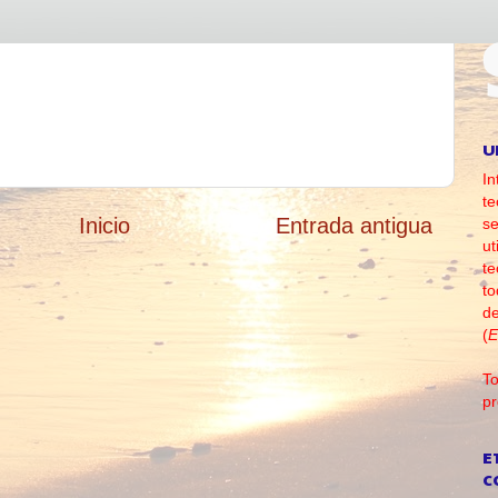
U
In
te
Inicio
Entrada antigua
se
ut
te
to
d
(
E
To
pr
E
C