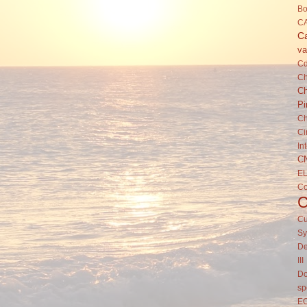
Bo
C
Ca
va
C
Ch
Ch
Pi
Ch
Ci
In
C
E
C
Cu
Sy
De
III
Do
sp
E