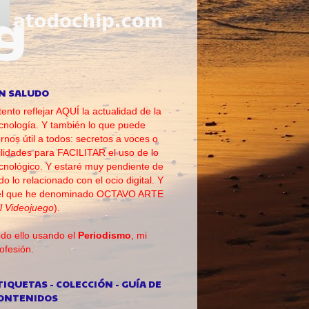
N SALUDO
tento reflejar AQUÍ la actualidad de la
cnología. Y también lo que puede
rnos útil a todos: secretos a voces o
ilidades para FACILITAR el uso de lo
cnológico. Y estaré muy pendiente de
do lo relacionado con el ocio digital. Y
el que he denominado OCTAVO ARTE
l Videojuego
).
do ello usando el
Periodismo
, mi
ofesión.
TIQUETAS - COLECCIÓN - GUÍA DE
ONTENIDOS