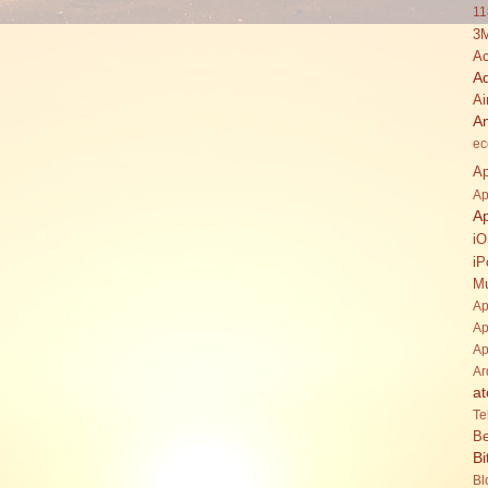
11
3
Ac
A
Ai
A
ec
Ap
Ap
A
i
iP
Mu
Ap
Ap
Ap
Ar
at
Te
Be
Bi
Bl