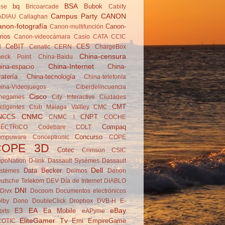
BSA
bq
Bubok
se
Brico­arcade
Cabify
Campus Party
CANON
ADIAU
Callaghan
non-fotografía
Canon-
Canon-multifunción
rios
Canon-videocámara
Casio
CATA
CCIC
CeBIT
CES
d
Cenatic
CERN
ChargeBox
China-censura
eck Point
China-Baidu
China-Internet
ina-espacio
China-
ratería
China-tecnología
China-telefonía
ina-Videojuegos
Ciberdelincuencia
Cisco
negames
City Interactive
Ciudades
CMT
teligentes
Club Málaga Vallley
CMC
CNMC
NCCS
CNPT
CNMC l
COCHE
Compaq
LÉCTRICO
Codebare
COLT
Concurso
ompuware
Conceptronic
COPE
COPE 3D
Cotec
Crimson
CSIC
poNation
D-link
Dassault Sysèmes
Dassault
Dell
Data Becker
stèmes
Deimos
Denon
utsche Telekom
DEV
Día de Internet
DIABLO
DNI
Divx
Docoom
Documentos electrónicos
lby
Dono
DoubleClick
Dropbox
DVB-H
E-
EA
eBay
E3
Ea Mobile
orts
eAPyme
EliteGamer Tv
Emi
EmpireGame
COTIC