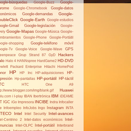
ogle-búsquedas
Google-
Google-Buzz
hrome
Google-datos
Google-Chromebook
Google-
onómicos
Google-demandas
ubleClick
Google-Earth
Google-estudios
ogle-Gmail
Google-legislación
Google-
Google-Mapas
vely
Google-Música
Google-
mbramientos
Google-Phone
Google-Portátil
Google-teléfono móvil
ogle-shopping
GPS
ogle-Tv
Google-Voice
Google-Wave
Hackers
eenpeace
Grup Strand 87
GyD
alo
HD-DVD
Halo 4
HANNspree
HardGame2
wlett Packard Enterprise
Hitachi
HomePod
HP
nor
HP-
HP Inc
HP-adquisiciones
HP-portátil
presión
HP-táctil
Hp-pantallas
TC
HTC One A9
Huawei
tp://www.blogger.com/img/blank.gif
IBM
lu.com
i
I-play
IBAN
Ibertrónica
iDEAME
INCIBE
T
IGC
iGo
Impresora
Indra
Infocaller
Instagram
te
Infoempleo
InfoJobs
Ingo
INTA
NTECO
Intel
Intel-avances
Intel Security
Intel-
tel-Centrino 2
Intel-datos económicos
nuncias
Intel-portátil
Intel-OLPC
Interbrand