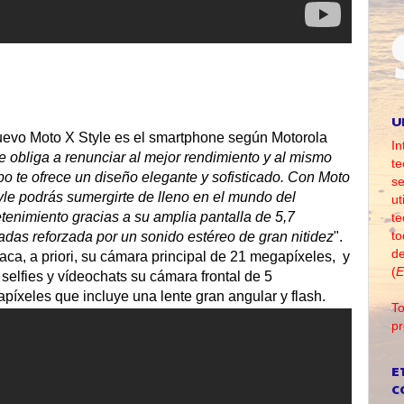
U
uevo Moto X Style es el smartphone según Motorola
In
te obliga a renunciar al mejor rendimiento y al mismo
te
po te ofrece un diseño elegante y sofisticado. Con Moto
se
yle podrás sumergirte de lleno en el mundo del
ut
etenimiento gracias a su amplia pantalla de 5,7
te
to
adas reforzada por un sonido estéreo de gran nitidez
".
d
aca, a priori, su cámara principal de 21 megapíxeles, y
(
E
 selfies y vídeochats su cámara frontal de 5
píxeles que incluye una lente gran angular y flash.
To
pr
E
C