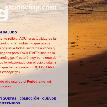
N SALUDO
tento reflejar AQUÍ la actualidad de la
cnología. Y también lo que puede
rnos útil a todos: secretos a voces o
ilidades para FACILITAR el uso de lo
cnológico. Y estaré muy pendiente de
do lo relacionado con el ocio digital. Y
el que he denominado OCTAVO ARTE
l Videojuego
).
do ello usando el
Periodismo
, mi
ofesión.
TIQUETAS - COLECCIÓN - GUÍA DE
ONTENIDOS