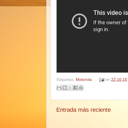
Etiquetas:
Motorola
en
22.10.15
Entrada más reciente