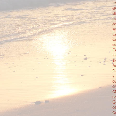
Em
eR
M
Es
de
In
Es
sa
es
F
F
El
Fu
Fu
y 
Ga
G
G
Ge
G
O
Go