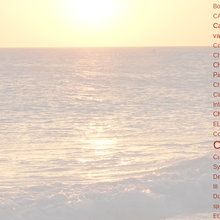
Bo
C
Ca
va
C
Ch
Ch
Pi
Ch
Ci
In
C
E
C
Cu
Sy
De
III
Do
sp
E