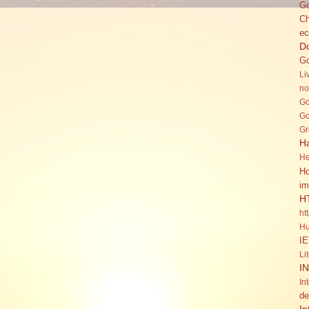
Go
C
ec
Do
Go
Li
no
Go
Go
Gr
H
He
Ho
im
H
ht
Hu
IE
Li
I
In
de