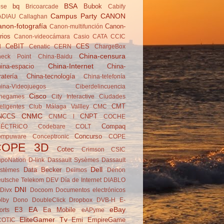
BSA
bq
Bubok
se
Brico­arcade
Cabify
Campus Party
CANON
ADIAU
Callaghan
non-fotografía
Canon-
Canon-multifunción
rios
Canon-videocámara
Casio
CATA
CCIC
CeBIT
CES
d
Cenatic
CERN
ChargeBox
China-censura
eck Point
China-Baidu
China-Internet
ina-espacio
China-
ratería
China-tecnología
China-telefonía
ina-Videojuegos
Ciberdelincuencia
Cisco
negames
City Interactive
Ciudades
CMT
teligentes
Club Málaga Vallley
CMC
CNMC
NCCS
CNPT
CNMC l
COCHE
Compaq
LÉCTRICO
Codebare
COLT
Concurso
ompuware
Conceptronic
COPE
COPE 3D
Cotec
Crimson
CSIC
poNation
D-link
Dassault Sysèmes
Dassault
Dell
Data Becker
stèmes
Deimos
Denon
utsche Telekom
DEV
Día de Internet
DIABLO
DNI
Divx
Docoom
Documentos electrónicos
lby
Dono
DoubleClick
Dropbox
DVB-H
E-
EA
eBay
E3
Ea Mobile
orts
eAPyme
EliteGamer Tv
Emi
EmpireGame
COTIC