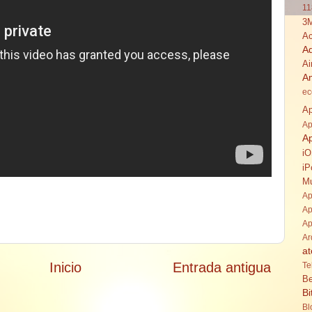
11
3
Ac
A
Ai
A
ec
Ap
Ap
A
i
iP
Mu
Ap
Ap
Ap
Ar
at
Inicio
Entrada antigua
Te
Be
Bi
Bl