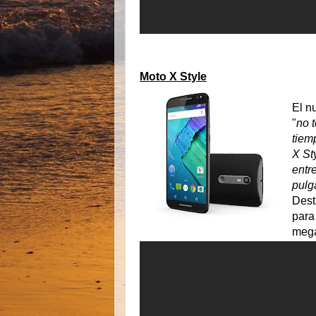
Moto X Style
El n
"
no 
tiem
X St
entr
pulg
Dest
para
mega