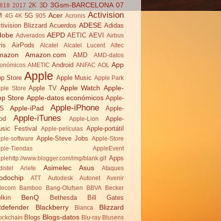
3Gsm-BARCELONA 07
2K
3D
818
2017
Activision
Acer
M
5G
4G
4K
905
Acronis
ADESE
tivision Blizzard
Acuerdos
Adidas
dobe
AEPD
AETIC
AEVI
Adverados
Airbus
ris
AirPods
Alcatel
Alcatel Lucent
Altec
mazon
Amazon.com
AMD
AMD-datos
App
Android
onómicos
AMETIC
ANFAC
AOL
Apple
p Store
Apple Music
Apple Park
Apple Watch
Apple-
Apple TV
ple Store
pp Store
Apple-datos económicos
Apple-
Apple-iPhone
Apple-iPad
OS
Apple-
Apple-iTunes
od
Apple-
Apple-Lion
sic Festival
Apple-portátil
Apple-películas
Apple-Steve Jobs
ple-software
Apple-Store
ple-Tiendas
AppleEvent
Apps
plehttp://www.blogger.com/img/blank.gif
Asimelec
Asus
distel
Ariete
Ataques
odochip
ATT
Autodesk
Autonet
Avenir
lecom
Bamboo
Bang-Olufsen
BBVA
Becker
BenQ
lkin
Bethesda
Bill Gates
tdefender
Blackberry
Blizzard
Blanca
Blogs-datos
Blogs
ockchain
Blu-ray
Blusens