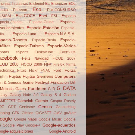
presa-Iniciativas
Endemol-Ea
Energizer
EOL
Esa
adio
Ericsson
Esa-CONSURSO
Eset
Esa-GOCE
Espacio
USICAL
ESL
Espacio-
pacio-Atlantis
Espacio-China
Espacio-Estación
scubrimientos
Espacio-
Espacio-Luna
Espacio-N.A.S.A.
dia
pacio-Rosetta
Espacio-
Espacio-Rusia
Espacio-Varios
télites
Espacio-Turismo
poras
eSports
Euskaltube
EverSuite
acebook
Feliz Navidad
FICOD 2007
ICOD 2008
FICOD 2009
FIFA
Firefox
Firma
Forza
Fitbit
Ford
ectrónica
Flickr
FNAC
Fujitsu
Fujitsu Siemens Computers
jifilm
n & Serious Game Festival
Fundación Bill
G DATA
Fundetec
Melinda Gates
G D
Galileo
laxy
Galaxy Note 8.0
Galaxy S 4
Gamelab
Garmin
AMEFEST
Gaspar Rosety
Genius
DC
GDT
Geeksme
Geocaching
oping
GFK
Gibson
GIGASET
GMV
goAlert
oogle
Google Maps
Google Music
Google
Google-acuerdos
S
Google Play
Google-+
ogle-adquisiciones
Google-Android