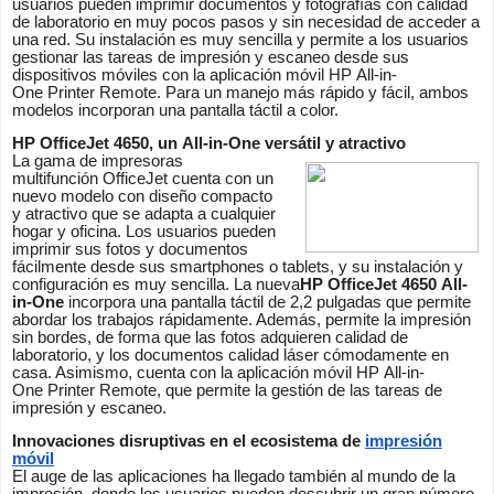
usuarios pueden imprimir documentos y fotografías con calidad
de laboratorio en muy pocos pasos y sin necesidad de acceder a
una red. Su instalación es muy sencilla y permite a los usuarios
gestionar las tareas de impresión y escaneo desde sus
dispositivos móviles con la aplicación móvil HP All-in-
One Printer Remote. Para un manejo más rápido y fácil, ambos
modelos incorporan una pantalla táctil a color.
HP OfficeJet 4650, un All-in-One versátil y atractivo
La gama de impresoras
multifunción OfficeJet cuenta con un
nuevo modelo con diseño compacto
y atractivo que se adapta a cualquier
hogar y oficina. Los usuarios pueden
imprimir sus fotos y documentos
fácilmente desde sus smartphones o tablets, y su instalación y
configuración es muy sencilla. La nueva
HP OfficeJet 4650 All-
in-One
incorpora una pantalla táctil de 2,2 pulgadas que permite
abordar los trabajos rápidamente. Además, permite la impresión
sin bordes, de forma que las fotos adquieren calidad de
laboratorio, y los documentos calidad láser cómodamente en
casa. Asimismo, cuenta con la aplicación móvil HP All-in-
One Printer Remote, que permite la gestión de las tareas de
impresión y escaneo.
Innovaciones disruptivas en el ecosistema de
impresión
móvil
El auge de las aplicaciones ha llegado también al mundo de la
impresión, donde los usuarios pueden descubrir un gran número