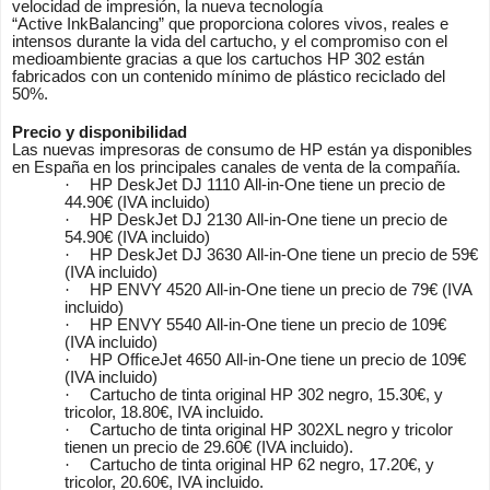
velocidad de impresión, la nueva tecnología
“Active InkBalancing” que proporciona colores vivos, reales e
intensos durante la vida del cartucho, y el compromiso con el
medioambiente gracias a que los cartuchos HP 302 están
fabricados con un contenido mínimo de plástico reciclado del
50%.
Precio y disponibilidad
Las nuevas impresoras de consumo de HP están ya disponibles
en España en los principales canales de venta de la compañía.
·
HP DeskJet DJ 1110 All-in-One tiene un precio de
44.90€ (IVA incluido)
·
HP DeskJet DJ 2130 All-in-One tiene un precio de
54.90€ (IVA incluido)
·
HP DeskJet DJ 3630 All-in-One tiene un precio de 59€
(IVA incluido)
·
HP ENVY 4520 All-in-One tiene un precio de 79€ (IVA
incluido)
·
HP ENVY 5540 All-in-One tiene un precio de 109€
(IVA incluido)
·
HP OfficeJet 4650 All-in-One tiene un precio de 109€
(IVA incluido)
·
Cartucho de tinta original HP 302 negro, 15.30€, y
tricolor, 18.80€, IVA incluido.
·
Cartucho de tinta original HP 302XL negro y tricolor
tienen un precio de 29.60€ (IVA incluido).
·
Cartucho de tinta original HP 62 negro, 17.20€, y
tricolor, 20.60€, IVA incluido.