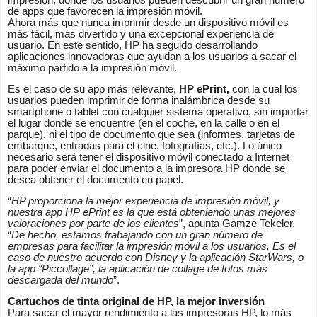
de apps que favorecen la impresión móvil.
Ahora más que nunca imprimir desde un dispositivo móvil es
más fácil, más divertido y una excepcional experiencia de
usuario. En este sentido, HP ha seguido desarrollando
aplicaciones innovadoras que ayudan a los usuarios a sacar el
máximo partido a la impresión móvil.
Es el caso de su app más relevante,
HP ePrint,
con la cual
los
usuarios pueden imprimir de forma inalámbrica desde su
smartphone o tablet con cualquier sistema operativo, s
in importar
el lugar donde se encuentre (en el coche, en la calle o en el
parque), ni el tipo de documento que sea (informes, tarjetas de
embarque, entradas para el cine, fotografías, etc.). Lo único
necesario será tener el dispositivo móvil conectado a Internet
para poder enviar el documento a la impresora HP donde se
desea obtener el documento en papel.
“
HP proporciona la mejor experiencia de impresión móvil, y
nuestra app HP ePrint es la que está obteniendo unas mejores
valoraciones por parte de los clientes
”, apunta Gamze Tekeler.
“
De hecho, estamos trabajando con un gran número de
empresas para facilitar la impresión móvil a los usuarios. Es el
caso de nuestro acuerdo con Disney y la aplicación StarWars, o
la app “Piccollage”, la aplicación de collage de fotos más
descargada del mundo
”.
Cartuchos de tinta original de HP, la mejor inversión
Para sacar el mayor rendimiento a las impresoras HP, lo más