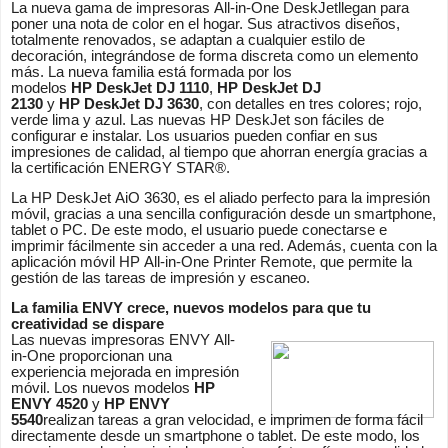
La nueva gama de impresoras All-in-One DeskJetllegan para
poner una nota de color en el hogar. Sus atractivos diseños,
totalmente renovados, se adaptan a cualquier estilo de
decoración, integrándose de forma discreta como un elemento
más. La nueva familia está formada por los
modelos
HP DeskJet DJ 1110
,
HP DeskJet DJ
2130
y
HP DeskJet DJ 3630
, con detalles en tres colores; rojo,
verde lima y azul. Las nuevas HP DeskJet son fáciles de
configurar e instalar. Los usuarios pueden confiar en sus
impresiones de calidad, al tiempo que ahorran energía gracias a
la certificación ENERGY STAR®.
La HP DeskJet AiO 3630, es el aliado perfecto para la impresión
móvil, gracias a una sencilla configuración desde un smartphone,
tablet o PC. De este modo, el usuario puede conectarse e
imprimir fácilmente sin acceder a una red. Además, cuenta con la
aplicación móvil HP All-in-One Printer Remote, que permite la
gestión de las tareas de impresión y escaneo.
La familia ENVY crece, nuevos modelos para que tu
creatividad se dispare
Las nuevas impresoras ENVY All-
in-One proporcionan una
experiencia mejorada en impresión
móvil. Los nuevos modelos
HP
ENVY 4520
y
HP ENVY
5540
realizan tareas a gran velocidad, e imprimen de forma fácil
directamente desde un smartphone o tablet. De este modo, los