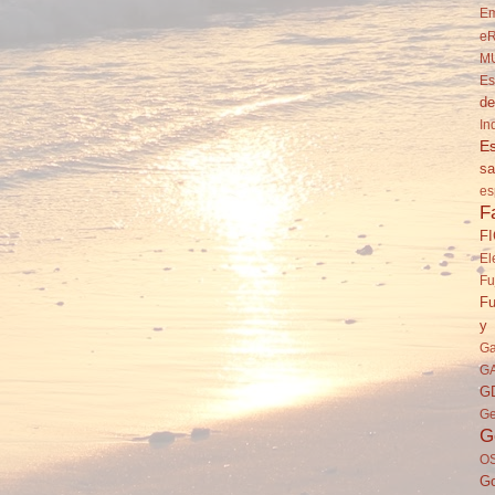
Em
eR
M
Es
de
In
Es
sa
es
F
F
El
Fu
Fu
y 
Ga
G
G
Ge
G
O
Go