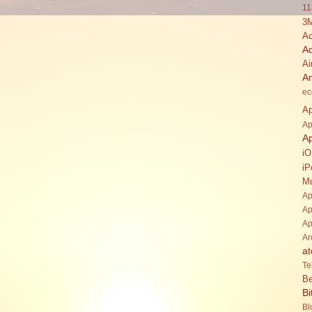
11
3
Ac
A
Ai
A
ec
Ap
Ap
A
i
iP
Mu
Ap
Ap
Ap
Ar
at
Te
Be
Bi
Bl