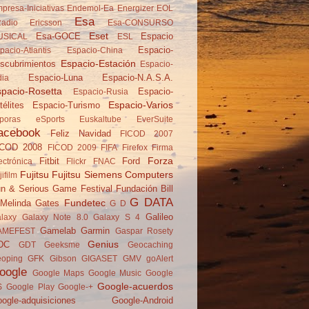
presa-Iniciativas
Endemol-Ea
Energizer
EOL
Esa
adio
Ericsson
Esa-CONSURSO
Eset
Esa-GOCE
Espacio
USICAL
ESL
Espacio-
pacio-Atlantis
Espacio-China
Espacio-Estación
scubrimientos
Espacio-
Espacio-Luna
Espacio-N.A.S.A.
dia
pacio-Rosetta
Espacio-
Espacio-Rusia
Espacio-Varios
télites
Espacio-Turismo
poras
eSports
Euskaltube
EverSuite
acebook
Feliz Navidad
FICOD 2007
ICOD 2008
FICOD 2009
FIFA
Firefox
Firma
Forza
Fitbit
Ford
ectrónica
Flickr
FNAC
Fujitsu
Fujitsu Siemens Computers
jifilm
n & Serious Game Festival
Fundación Bill
G DATA
Fundetec
Melinda Gates
G D
Galileo
laxy
Galaxy Note 8.0
Galaxy S 4
Gamelab
Garmin
AMEFEST
Gaspar Rosety
Genius
DC
GDT
Geeksme
Geocaching
oping
GFK
Gibson
GIGASET
GMV
goAlert
oogle
Google Maps
Google Music
Google
Google-acuerdos
S
Google Play
Google-+
ogle-adquisiciones
Google-Android