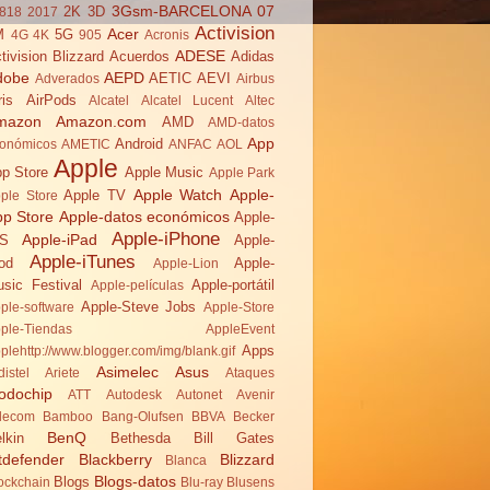
3Gsm-BARCELONA 07
2K
3D
818
2017
Activision
Acer
M
5G
4G
4K
905
Acronis
ADESE
tivision Blizzard
Acuerdos
Adidas
dobe
AEPD
AETIC
AEVI
Adverados
Airbus
ris
AirPods
Alcatel
Alcatel Lucent
Altec
mazon
Amazon.com
AMD
AMD-datos
App
Android
onómicos
AMETIC
ANFAC
AOL
Apple
p Store
Apple Music
Apple Park
Apple Watch
Apple-
Apple TV
ple Store
pp Store
Apple-datos económicos
Apple-
Apple-iPhone
Apple-iPad
OS
Apple-
Apple-iTunes
od
Apple-
Apple-Lion
sic Festival
Apple-portátil
Apple-películas
Apple-Steve Jobs
ple-software
Apple-Store
ple-Tiendas
AppleEvent
Apps
plehttp://www.blogger.com/img/blank.gif
Asimelec
Asus
distel
Ariete
Ataques
odochip
ATT
Autodesk
Autonet
Avenir
lecom
Bamboo
Bang-Olufsen
BBVA
Becker
BenQ
lkin
Bethesda
Bill Gates
tdefender
Blackberry
Blizzard
Blanca
Blogs-datos
Blogs
ockchain
Blu-ray
Blusens