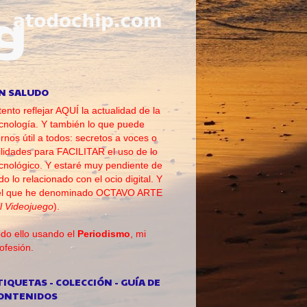
N SALUDO
tento reflejar AQUÍ la actualidad de la
cnología. Y también lo que puede
rnos útil a todos: secretos a voces o
ilidades para FACILITAR el uso de lo
cnológico. Y estaré muy pendiente de
do lo relacionado con el ocio digital. Y
el que he denominado OCTAVO ARTE
l Videojuego
).
do ello usando el
Periodismo
, mi
ofesión.
TIQUETAS - COLECCIÓN - GUÍA DE
ONTENIDOS