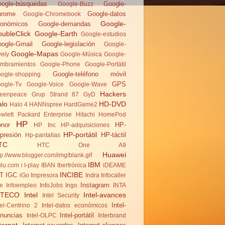
ogle-búsquedas
Google-
Google-Buzz
hrome
Google-datos
Google-Chromebook
Google-
onómicos
Google-demandas
ubleClick
Google-Earth
Google-estudios
ogle-Gmail
Google-legislación
Google-
Google-Mapas
vely
Google-Música
Google-
mbramientos
Google-Phone
Google-Portátil
Google-teléfono móvil
ogle-shopping
GPS
ogle-Tv
Google-Voice
Google-Wave
Hackers
eenpeace
Grup Strand 87
GyD
alo
HD-DVD
Halo 4
HANNspree
HardGame2
wlett Packard Enterprise
Hitachi
HomePod
HP
nor
HP-
HP Inc
HP-adquisiciones
HP-portátil
presión
HP-táctil
Hp-pantallas
TC
HTC One A9
Huawei
tp://www.blogger.com/img/blank.gif
IBM
lu.com
i
I-play
IBAN
Ibertrónica
iDEAME
INCIBE
T
IGC
iGo
Impresora
Indra
Infocaller
Instagram
te
Infoempleo
InfoJobs
Ingo
INTA
NTECO
Intel
Intel-avances
Intel Security
Intel-
tel-Centrino 2
Intel-datos económicos
nuncias
Intel-portátil
Intel-OLPC
Interbrand