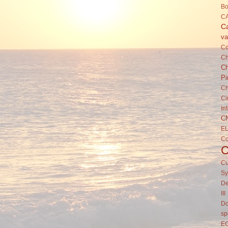
Bo
C
Ca
va
C
Ch
Ch
Pi
Ch
Ci
In
C
E
C
Cu
Sy
De
III
Do
sp
E