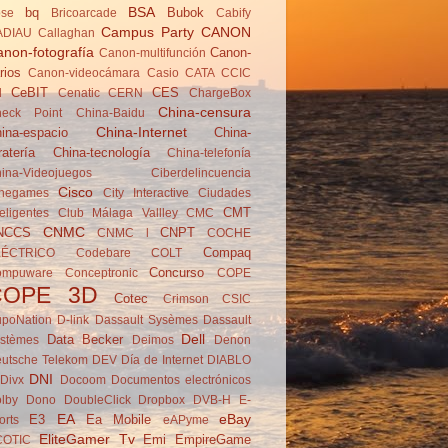
BSA
bq
Bubok
se
Brico­arcade
Cabify
Campus Party
CANON
ADIAU
Callaghan
non-fotografía
Canon-
Canon-multifunción
rios
Canon-videocámara
Casio
CATA
CCIC
CeBIT
CES
d
Cenatic
CERN
ChargeBox
China-censura
eck Point
China-Baidu
China-Internet
ina-espacio
China-
ratería
China-tecnología
China-telefonía
ina-Videojuegos
Ciberdelincuencia
Cisco
negames
City Interactive
Ciudades
CMT
teligentes
Club Málaga Vallley
CMC
CNMC
NCCS
CNPT
CNMC l
COCHE
Compaq
LÉCTRICO
Codebare
COLT
Concurso
ompuware
Conceptronic
COPE
COPE 3D
Cotec
Crimson
CSIC
poNation
D-link
Dassault Sysèmes
Dassault
Dell
Data Becker
stèmes
Deimos
Denon
utsche Telekom
DEV
Día de Internet
DIABLO
DNI
Divx
Docoom
Documentos electrónicos
lby
Dono
DoubleClick
Dropbox
DVB-H
E-
EA
eBay
E3
Ea Mobile
orts
eAPyme
EliteGamer Tv
Emi
EmpireGame
COTIC