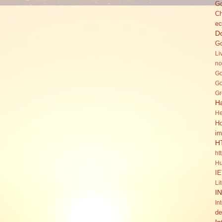
Go
C
ec
Do
Go
Li
no
Go
Go
Gr
H
He
Ho
im
H
ht
Hu
IE
Li
I
In
de