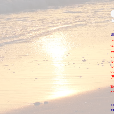
U
In
te
se
ut
te
to
d
(
E
To
pr
E
C