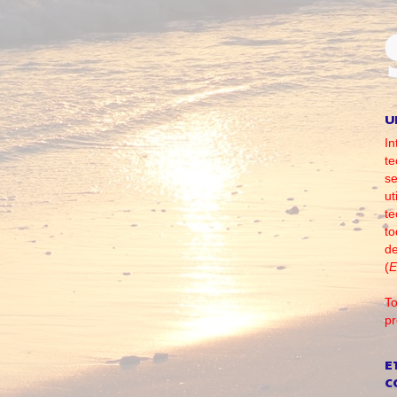
U
In
te
se
ut
te
to
d
(
E
To
pr
E
C