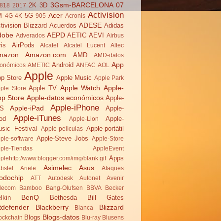
3Gsm-BARCELONA 07
2K
3D
818
2017
Activision
Acer
M
5G
4G
4K
905
Acronis
ADESE
tivision Blizzard
Acuerdos
Adidas
dobe
AEPD
AETIC
AEVI
Adverados
Airbus
ris
AirPods
Alcatel
Alcatel Lucent
Altec
mazon
Amazon.com
AMD
AMD-datos
App
Android
onómicos
AMETIC
ANFAC
AOL
Apple
p Store
Apple Music
Apple Park
Apple Watch
Apple-
Apple TV
ple Store
pp Store
Apple-datos económicos
Apple-
Apple-iPhone
Apple-iPad
OS
Apple-
Apple-iTunes
od
Apple-
Apple-Lion
sic Festival
Apple-portátil
Apple-películas
Apple-Steve Jobs
ple-software
Apple-Store
ple-Tiendas
AppleEvent
Apps
plehttp://www.blogger.com/img/blank.gif
Asimelec
Asus
distel
Ariete
Ataques
odochip
ATT
Autodesk
Autonet
Avenir
lecom
Bamboo
Bang-Olufsen
BBVA
Becker
BenQ
lkin
Bethesda
Bill Gates
tdefender
Blackberry
Blizzard
Blanca
Blogs-datos
Blogs
ockchain
Blu-ray
Blusens