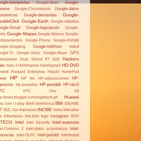
ogle-búsquedas
Google-
Google-Buzz
hrome
Google-datos
Google-Chromebook
Google-
onómicos
Google-demandas
ubleClick
Google-Earth
Google-estudios
ogle-Gmail
Google-legislación
Google-
Google-Mapas
vely
Google-Música
Google-
mbramientos
Google-Phone
Google-Portátil
Google-teléfono móvil
ogle-shopping
GPS
ogle-Tv
Google-Voice
Google-Wave
Hackers
eenpeace
Grup Strand 87
GyD
alo
HD-DVD
Halo 4
HANNspree
HardGame2
wlett Packard Enterprise
Hitachi
HomePod
HP
nor
HP-
HP Inc
HP-adquisiciones
HP-portátil
presión
HP-táctil
Hp-pantallas
TC
HTC One A9
Huawei
tp://www.blogger.com/img/blank.gif
IBM
lu.com
i
I-play
IBAN
Ibertrónica
iDEAME
INCIBE
T
IGC
iGo
Impresora
Indra
Infocaller
Instagram
te
Infoempleo
InfoJobs
Ingo
INTA
NTECO
Intel
Intel-avances
Intel Security
Intel-
tel-Centrino 2
Intel-datos económicos
nuncias
Intel-portátil
Intel-OLPC
Interbrand