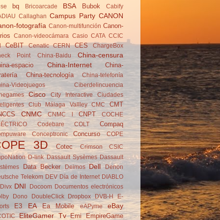
BSA
bq
Bubok
se
Brico­arcade
Cabify
Campus Party
CANON
ADIAU
Callaghan
non-fotografía
Canon-
Canon-multifunción
rios
Canon-videocámara
Casio
CATA
CCIC
CeBIT
CES
d
Cenatic
CERN
ChargeBox
China-censura
eck Point
China-Baidu
China-Internet
ina-espacio
China-
ratería
China-tecnología
China-telefonía
ina-Videojuegos
Ciberdelincuencia
Cisco
negames
City Interactive
Ciudades
CMT
teligentes
Club Málaga Vallley
CMC
CNMC
NCCS
CNPT
CNMC l
COCHE
Compaq
LÉCTRICO
Codebare
COLT
Concurso
ompuware
Conceptronic
COPE
COPE 3D
Cotec
Crimson
CSIC
poNation
D-link
Dassault Sysèmes
Dassault
Dell
Data Becker
stèmes
Deimos
Denon
utsche Telekom
DEV
Día de Internet
DIABLO
DNI
Divx
Docoom
Documentos electrónicos
lby
Dono
DoubleClick
Dropbox
DVB-H
E-
EA
eBay
E3
Ea Mobile
orts
eAPyme
EliteGamer Tv
Emi
EmpireGame
COTIC