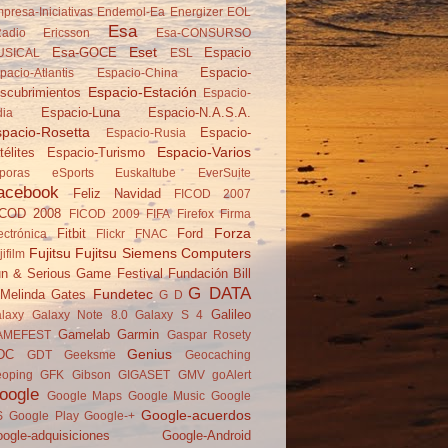
presa-Iniciativas
Endemol-Ea
Energizer
EOL
Esa
adio
Ericsson
Esa-CONSURSO
Eset
Esa-GOCE
Espacio
USICAL
ESL
Espacio-
pacio-Atlantis
Espacio-China
Espacio-Estación
scubrimientos
Espacio-
Espacio-Luna
Espacio-N.A.S.A.
dia
pacio-Rosetta
Espacio-
Espacio-Rusia
Espacio-Varios
télites
Espacio-Turismo
poras
eSports
Euskaltube
EverSuite
acebook
Feliz Navidad
FICOD 2007
ICOD 2008
FICOD 2009
FIFA
Firefox
Firma
Forza
Fitbit
Ford
ectrónica
Flickr
FNAC
Fujitsu
Fujitsu Siemens Computers
jifilm
n & Serious Game Festival
Fundación Bill
G DATA
Fundetec
Melinda Gates
G D
Galileo
laxy
Galaxy Note 8.0
Galaxy S 4
Gamelab
Garmin
AMEFEST
Gaspar Rosety
Genius
DC
GDT
Geeksme
Geocaching
oping
GFK
Gibson
GIGASET
GMV
goAlert
oogle
Google Maps
Google Music
Google
Google-acuerdos
S
Google Play
Google-+
ogle-adquisiciones
Google-Android