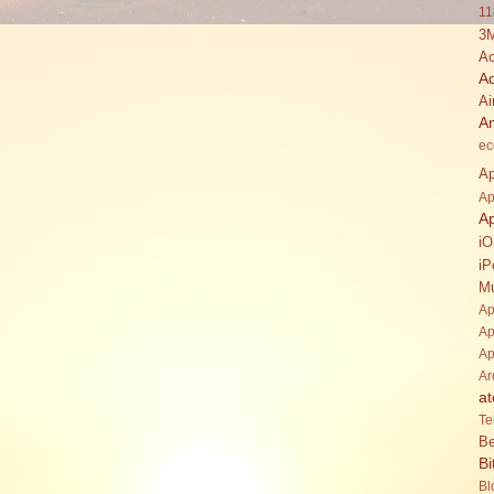
11
3
Ac
A
Ai
A
ec
Ap
Ap
A
i
iP
Mu
Ap
Ap
Ap
Ar
at
Te
Be
Bi
Bl