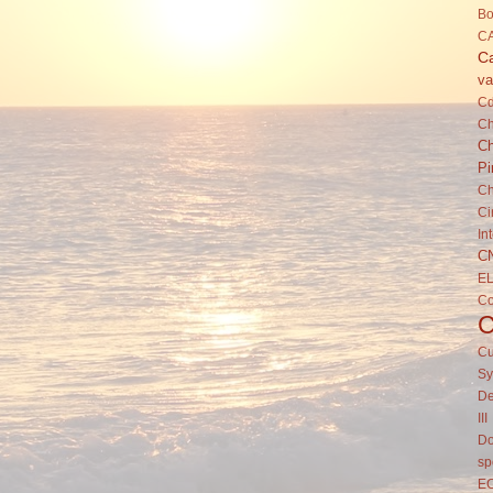
Bo
C
Ca
va
C
Ch
Ch
Pi
Ch
Ci
In
C
E
C
Cu
Sy
De
III
Do
sp
E