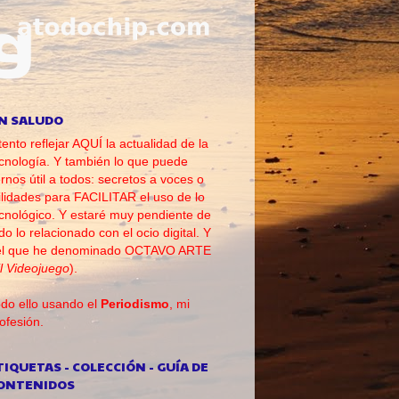
N SALUDO
tento reflejar AQUÍ la actualidad de la
cnología. Y también lo que puede
rnos útil a todos: secretos a voces o
ilidades para FACILITAR el uso de lo
cnológico. Y estaré muy pendiente de
do lo relacionado con el ocio digital. Y
el que he denominado OCTAVO ARTE
l Videojuego
).
do ello usando el
Periodismo
, mi
ofesión.
TIQUETAS - COLECCIÓN - GUÍA DE
ONTENIDOS