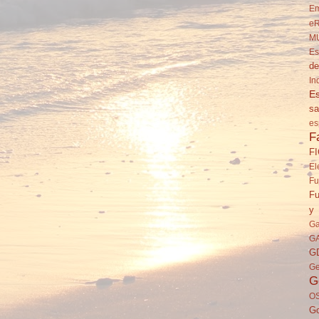
Em
eR
M
Es
de
In
Es
sa
es
F
F
El
Fu
Fu
y 
Ga
G
G
Ge
G
O
Go