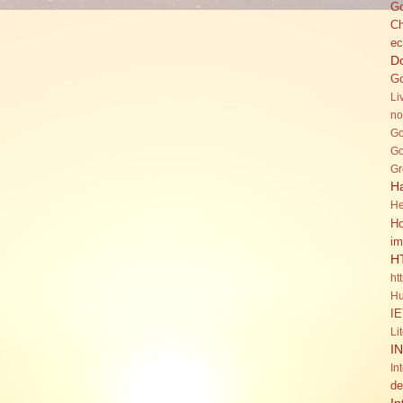
Go
C
ec
Do
Go
Li
no
Go
Go
Gr
H
He
Ho
im
H
ht
Hu
IE
Li
I
In
de