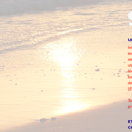
U
In
te
se
ut
te
to
d
(
E
To
pr
E
C