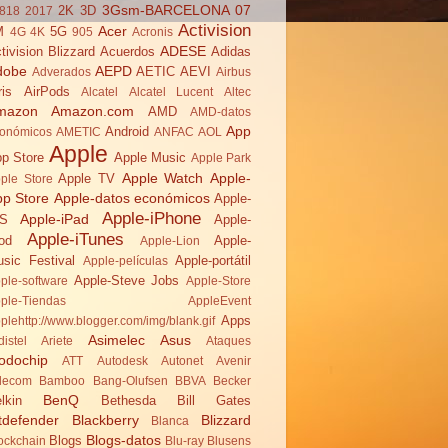
3Gsm-BARCELONA 07
2K
3D
818
2017
Activision
Acer
M
5G
4G
4K
905
Acronis
ADESE
tivision Blizzard
Acuerdos
Adidas
dobe
AEPD
AETIC
AEVI
Adverados
Airbus
ris
AirPods
Alcatel
Alcatel Lucent
Altec
mazon
Amazon.com
AMD
AMD-datos
App
Android
onómicos
AMETIC
ANFAC
AOL
Apple
p Store
Apple Music
Apple Park
Apple Watch
Apple-
Apple TV
ple Store
pp Store
Apple-datos económicos
Apple-
Apple-iPhone
Apple-iPad
OS
Apple-
Apple-iTunes
od
Apple-
Apple-Lion
sic Festival
Apple-portátil
Apple-películas
Apple-Steve Jobs
ple-software
Apple-Store
ple-Tiendas
AppleEvent
Apps
plehttp://www.blogger.com/img/blank.gif
Asimelec
Asus
distel
Ariete
Ataques
odochip
ATT
Autodesk
Autonet
Avenir
lecom
Bamboo
Bang-Olufsen
BBVA
Becker
BenQ
lkin
Bethesda
Bill Gates
tdefender
Blackberry
Blizzard
Blanca
Blogs-datos
Blogs
ockchain
Blu-ray
Blusens