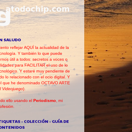
N SALUDO
tento reflejar AQUÍ la actualidad de la
cnología. Y también lo que puede
rnos útil a todos: secretos a voces o
ilidades para FACILITAR el uso de lo
cnológico. Y estaré muy pendiente de
do lo relacionado con el ocio digital. Y
el que he denominado OCTAVO ARTE
l Videojuego
).
do ello usando el
Periodismo
, mi
ofesión.
TIQUETAS - COLECCIÓN - GUÍA DE
ONTENIDOS