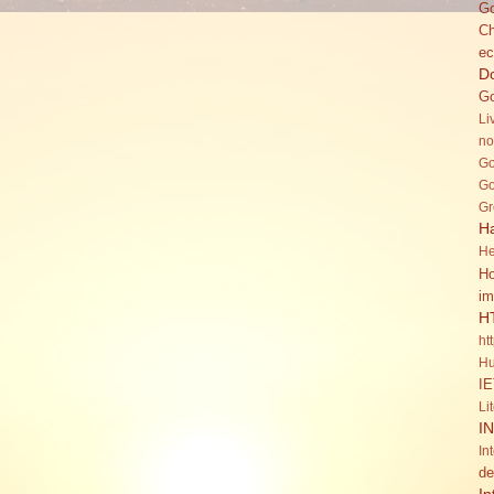
Go
C
ec
Do
Go
Li
no
Go
Go
Gr
H
He
Ho
im
H
ht
Hu
IE
Li
I
In
de