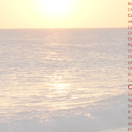
Bo
C
Ca
va
C
Ch
Ch
Pi
Ch
Ci
In
C
E
C
Cu
Sy
De
III
Do
sp
E