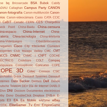
BSA
bq
Bubok
se
Brico­arcade
Cabify
Campus Party
CANON
ADIAU
Callaghan
non-fotografía
Canon-
Canon-multifunción
rios
Canon-videocámara
Casio
CATA
CCIC
CeBIT
CES
d
Cenatic
CERN
ChargeBox
China-censura
eck Point
China-Baidu
China-Internet
ina-espacio
China-
ratería
China-tecnología
China-telefonía
ina-Videojuegos
Ciberdelincuencia
Cisco
negames
City Interactive
Ciudades
CMT
teligentes
Club Málaga Vallley
CMC
CNMC
NCCS
CNPT
CNMC l
COCHE
Compaq
LÉCTRICO
Codebare
COLT
Concurso
ompuware
Conceptronic
COPE
COPE 3D
Cotec
Crimson
CSIC
poNation
D-link
Dassault Sysèmes
Dassault
Dell
Data Becker
stèmes
Deimos
Denon
utsche Telekom
DEV
Día de Internet
DIABLO
DNI
Divx
Docoom
Documentos electrónicos
lby
Dono
DoubleClick
Dropbox
DVB-H
E-
EA
eBay
E3
Ea Mobile
orts
eAPyme
EliteGamer Tv
Emi
EmpireGame
COTIC