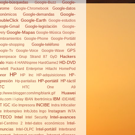
ogle-búsquedas
Google-
Google-Buzz
hrome
Google-datos
Google-Chromebook
Google-
onómicos
Google-demandas
ubleClick
Google-Earth
Google-estudios
ogle-Gmail
Google-legislación
Google-
Google-Mapas
vely
Google-Música
Google-
mbramientos
Google-Phone
Google-Portátil
Google-teléfono móvil
ogle-shopping
GPS
ogle-Tv
Google-Voice
Google-Wave
Hackers
eenpeace
Grup Strand 87
GyD
alo
HD-DVD
Halo 4
HANNspree
HardGame2
wlett Packard Enterprise
Hitachi
HomePod
HP
nor
HP-
HP Inc
HP-adquisiciones
HP-portátil
presión
HP-táctil
Hp-pantallas
TC
HTC One A9
Huawei
tp://www.blogger.com/img/blank.gif
IBM
lu.com
i
I-play
IBAN
Ibertrónica
iDEAME
INCIBE
T
IGC
iGo
Impresora
Indra
Infocaller
Instagram
te
Infoempleo
InfoJobs
Ingo
INTA
NTECO
Intel
Intel-avances
Intel Security
Intel-
tel-Centrino 2
Intel-datos económicos
nuncias
Intel-portátil
Intel-OLPC
Interbrand