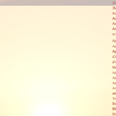
11
3
Ac
A
Ai
A
ec
Ap
Ap
A
i
iP
Mu
Ap
Ap
Ap
Ar
at
Te
Be
Bi
Bl