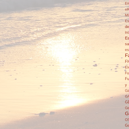
Em
eR
M
Es
de
In
Es
sa
es
F
F
El
Fu
Fu
y 
Ga
G
G
Ge
G
O
Go