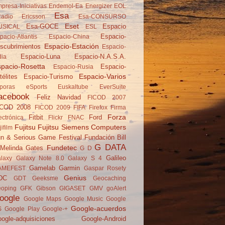
presa-Iniciativas
Endemol-Ea
Energizer
EOL
Esa
adio
Ericsson
Esa-CONSURSO
Eset
Esa-GOCE
Espacio
USICAL
ESL
Espacio-
pacio-Atlantis
Espacio-China
Espacio-Estación
scubrimientos
Espacio-
Espacio-Luna
Espacio-N.A.S.A.
dia
pacio-Rosetta
Espacio-
Espacio-Rusia
Espacio-Varios
télites
Espacio-Turismo
poras
eSports
Euskaltube
EverSuite
acebook
Feliz Navidad
FICOD 2007
ICOD 2008
FICOD 2009
FIFA
Firefox
Firma
Forza
Fitbit
Ford
ectrónica
Flickr
FNAC
Fujitsu
Fujitsu Siemens Computers
jifilm
n & Serious Game Festival
Fundación Bill
G DATA
Fundetec
Melinda Gates
G D
Galileo
laxy
Galaxy Note 8.0
Galaxy S 4
Gamelab
Garmin
AMEFEST
Gaspar Rosety
Genius
DC
GDT
Geeksme
Geocaching
oping
GFK
Gibson
GIGASET
GMV
goAlert
oogle
Google Maps
Google Music
Google
Google-acuerdos
S
Google Play
Google-+
ogle-adquisiciones
Google-Android