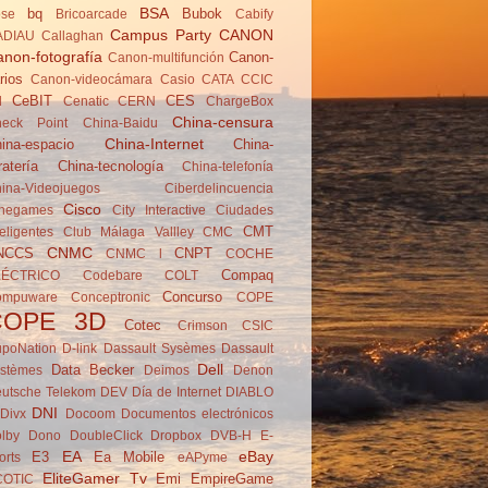
BSA
bq
Bubok
se
Brico­arcade
Cabify
Campus Party
CANON
ADIAU
Callaghan
non-fotografía
Canon-
Canon-multifunción
rios
Canon-videocámara
Casio
CATA
CCIC
CeBIT
CES
d
Cenatic
CERN
ChargeBox
China-censura
eck Point
China-Baidu
China-Internet
ina-espacio
China-
ratería
China-tecnología
China-telefonía
ina-Videojuegos
Ciberdelincuencia
Cisco
negames
City Interactive
Ciudades
CMT
teligentes
Club Málaga Vallley
CMC
CNMC
NCCS
CNPT
CNMC l
COCHE
Compaq
LÉCTRICO
Codebare
COLT
Concurso
ompuware
Conceptronic
COPE
COPE 3D
Cotec
Crimson
CSIC
poNation
D-link
Dassault Sysèmes
Dassault
Dell
Data Becker
stèmes
Deimos
Denon
utsche Telekom
DEV
Día de Internet
DIABLO
DNI
Divx
Docoom
Documentos electrónicos
lby
Dono
DoubleClick
Dropbox
DVB-H
E-
EA
eBay
E3
Ea Mobile
orts
eAPyme
EliteGamer Tv
Emi
EmpireGame
COTIC