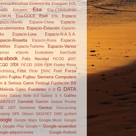
presa-Iniciativas
Endemol-Ea
Energizer
EOL
Esa
adio
Ericsson
Esa-CONSURSO
Eset
Esa-GOCE
Espacio
USICAL
ESL
Espacio-
pacio-Atlantis
Espacio-China
Espacio-Estación
scubrimientos
Espacio-
Espacio-Luna
Espacio-N.A.S.A.
dia
pacio-Rosetta
Espacio-
Espacio-Rusia
Espacio-Varios
télites
Espacio-Turismo
poras
eSports
Euskaltube
EverSuite
acebook
Feliz Navidad
FICOD 2007
ICOD 2008
FICOD 2009
FIFA
Firefox
Firma
Forza
Fitbit
Ford
ectrónica
Flickr
FNAC
Fujitsu
Fujitsu Siemens Computers
jifilm
n & Serious Game Festival
Fundación Bill
G DATA
Fundetec
Melinda Gates
G D
Galileo
laxy
Galaxy Note 8.0
Galaxy S 4
Gamelab
Garmin
AMEFEST
Gaspar Rosety
Genius
DC
GDT
Geeksme
Geocaching
oping
GFK
Gibson
GIGASET
GMV
goAlert
oogle
Google Maps
Google Music
Google
Google-acuerdos
S
Google Play
Google-+
ogle-adquisiciones
Google-Android