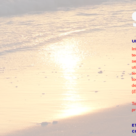
U
In
te
se
ut
te
to
d
(
E
To
pr
E
C