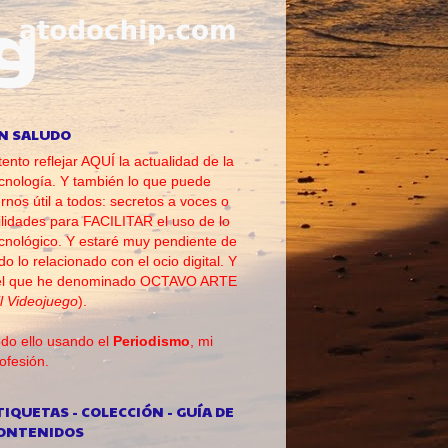
N SALUDO
tento reflejar AQUÍ la actualidad de la
cnología. Y también lo que puede
rnos útil a todos: secretos a voces o
ilidades para FACILITAR el uso de lo
cnológico. Y estaré muy pendiente de
do lo relacionado con el ocio digital. Y
el que he denominado OCTAVO ARTE
l Videojuego
).
do ello usando el
Periodismo
, mi
ofesión.
TIQUETAS - COLECCIÓN - GUÍA DE
ONTENIDOS