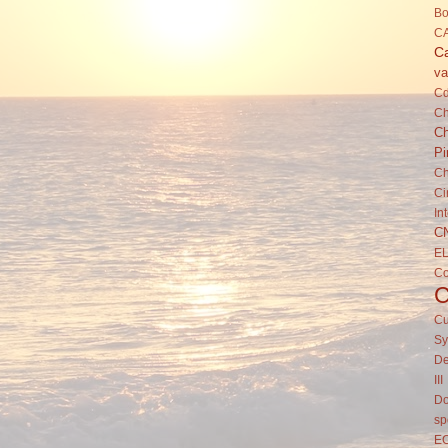
Bo
C
Ca
va
C
Ch
Ch
Pi
Ch
Ci
In
C
E
C
Cu
Sy
De
III
Do
sp
E