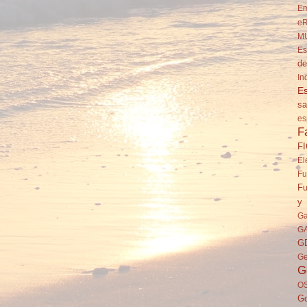
Em
eR
M
Es
de
In
Es
sa
es
F
F
El
Fu
Fu
y 
Ga
G
G
Ge
G
O
Go