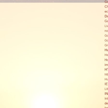
Go
C
ec
Do
Go
Li
no
Go
Go
Gr
H
He
Ho
im
H
ht
Hu
IE
Li
I
In
de