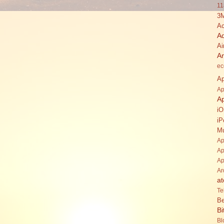
11
3
Ac
A
Ai
A
ec
Ap
Ap
A
i
iP
Mu
Ap
Ap
Ap
Ar
at
Te
Be
Bi
Bl