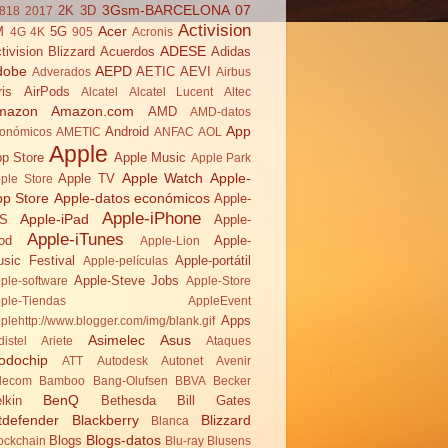
3Gsm-BARCELONA 07
2K
3D
818
2017
Activision
Acer
M
5G
4G
4K
905
Acronis
ADESE
tivision Blizzard
Acuerdos
Adidas
dobe
AEPD
AETIC
AEVI
Adverados
Airbus
ris
AirPods
Alcatel
Alcatel Lucent
Altec
mazon
Amazon.com
AMD
AMD-datos
App
Android
onómicos
AMETIC
ANFAC
AOL
Apple
p Store
Apple Music
Apple Park
Apple Watch
Apple-
Apple TV
ple Store
pp Store
Apple-datos económicos
Apple-
Apple-iPhone
Apple-iPad
OS
Apple-
Apple-iTunes
od
Apple-
Apple-Lion
sic Festival
Apple-portátil
Apple-películas
Apple-Steve Jobs
ple-software
Apple-Store
ple-Tiendas
AppleEvent
Apps
plehttp://www.blogger.com/img/blank.gif
Asimelec
Asus
distel
Ariete
Ataques
odochip
ATT
Autodesk
Autonet
Avenir
lecom
Bamboo
Bang-Olufsen
BBVA
Becker
BenQ
lkin
Bethesda
Bill Gates
tdefender
Blackberry
Blizzard
Blanca
Blogs-datos
Blogs
ockchain
Blu-ray
Blusens