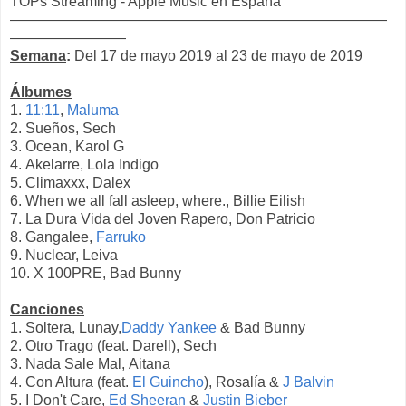
TOPs Streaming - Apple Music en España
——————————————————————————
————————
Semana
:
Del 17 de mayo 2019 al 23 de mayo de 2019
Álbumes
1.
11:11
,
Maluma
2. Sueños, Sech
3. Ocean, Karol G
4. Akelarre, Lola Indigo
5. Climaxxx, Dalex
6. When we all fall asleep, where., Billie Eilish
7. La Dura Vida del Joven Rapero, Don Patricio
8. Gangalee,
Farruko
9. Nuclear, Leiva
10. X 100PRE, Bad Bunny
Canciones
1. Soltera, Lunay,
Daddy Yankee
& Bad Bunny
2. Otro Trago (feat. Darell), Sech
3. Nada Sale Mal, Aitana
4. Con Altura (feat.
El Guincho
), Rosalía &
J Balvin
5. I Don't Care,
Ed Sheeran
&
Justin Bieber