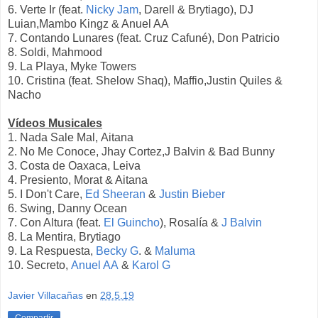
6. Verte Ir (feat.
Nicky Jam
, Darell & Brytiago), DJ
Luian,Mambo Kingz & Anuel AA
7. Contando Lunares (feat. Cruz Cafuné), Don Patricio
8. Soldi, Mahmood
9. La Playa, Myke Towers
10. Cristina (feat. Shelow Shaq), Maffio,Justin Quiles &
Nacho
Vídeos Musicales
1. Nada Sale Mal, Aitana
2. No Me Conoce, Jhay Cortez,J Balvin & Bad Bunny
3. Costa de Oaxaca, Leiva
4. Presiento, Morat & Aitana
5. I Don't Care,
Ed Sheeran
&
Justin Bieber
6. Swing, Danny Ocean
7. Con Altura (feat.
El Guincho
), Rosalía &
J Balvin
8. La Mentira, Brytiago
9. La Respuesta,
Becky G
. &
Maluma
10. Secreto,
Anuel AA
&
Karol G
Javier Villacañas
en
28.5.19