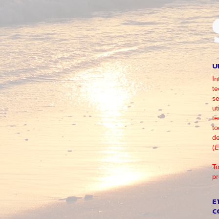
U
In
te
se
ut
te
to
d
(
E
To
pr
E
C