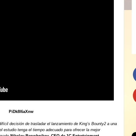
PiDk8l6aXnw
fícil decisión de trasladar el lanzamiento de
King’s Bounty2 a una
el estudio tenga el tiempo adecuado para ofrecer la mejor
irmado
Nikolay Baryshnikov, CEO de 1C Entertainment.