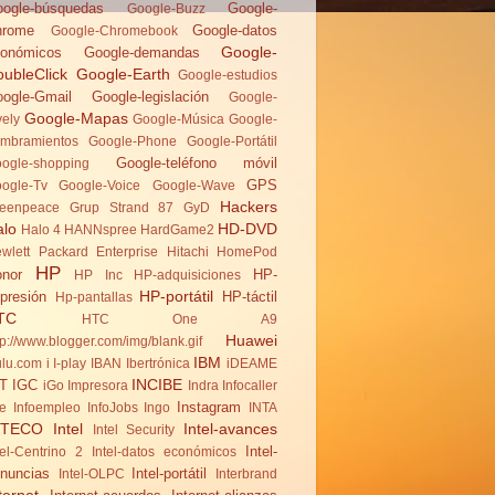
ogle-búsquedas
Google-
Google-Buzz
hrome
Google-datos
Google-Chromebook
Google-
onómicos
Google-demandas
ubleClick
Google-Earth
Google-estudios
ogle-Gmail
Google-legislación
Google-
Google-Mapas
vely
Google-Música
Google-
mbramientos
Google-Phone
Google-Portátil
Google-teléfono móvil
ogle-shopping
GPS
ogle-Tv
Google-Voice
Google-Wave
Hackers
eenpeace
Grup Strand 87
GyD
alo
HD-DVD
Halo 4
HANNspree
HardGame2
wlett Packard Enterprise
Hitachi
HomePod
HP
nor
HP-
HP Inc
HP-adquisiciones
HP-portátil
presión
HP-táctil
Hp-pantallas
TC
HTC One A9
Huawei
tp://www.blogger.com/img/blank.gif
IBM
lu.com
i
I-play
IBAN
Ibertrónica
iDEAME
INCIBE
T
IGC
iGo
Impresora
Indra
Infocaller
Instagram
te
Infoempleo
InfoJobs
Ingo
INTA
NTECO
Intel
Intel-avances
Intel Security
Intel-
tel-Centrino 2
Intel-datos económicos
nuncias
Intel-portátil
Intel-OLPC
Interbrand