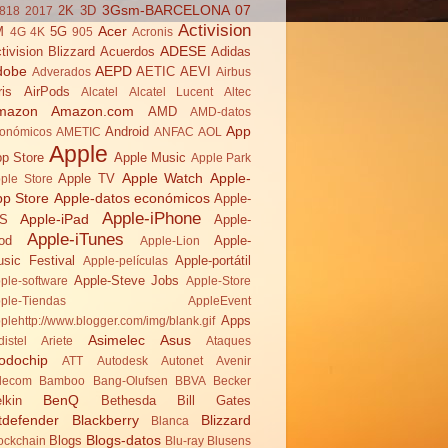
3Gsm-BARCELONA 07
2K
3D
818
2017
Activision
Acer
M
5G
4G
4K
905
Acronis
ADESE
tivision Blizzard
Acuerdos
Adidas
dobe
AEPD
AETIC
AEVI
Adverados
Airbus
ris
AirPods
Alcatel
Alcatel Lucent
Altec
mazon
Amazon.com
AMD
AMD-datos
App
Android
onómicos
AMETIC
ANFAC
AOL
Apple
p Store
Apple Music
Apple Park
Apple Watch
Apple-
Apple TV
ple Store
pp Store
Apple-datos económicos
Apple-
Apple-iPhone
Apple-iPad
OS
Apple-
Apple-iTunes
od
Apple-
Apple-Lion
sic Festival
Apple-portátil
Apple-películas
Apple-Steve Jobs
ple-software
Apple-Store
ple-Tiendas
AppleEvent
Apps
plehttp://www.blogger.com/img/blank.gif
Asimelec
Asus
distel
Ariete
Ataques
odochip
ATT
Autodesk
Autonet
Avenir
lecom
Bamboo
Bang-Olufsen
BBVA
Becker
BenQ
lkin
Bethesda
Bill Gates
tdefender
Blackberry
Blizzard
Blanca
Blogs-datos
Blogs
ockchain
Blu-ray
Blusens