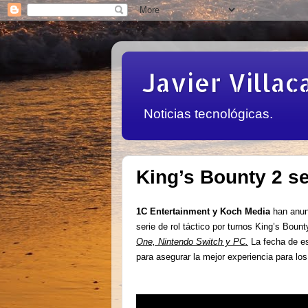
Javier Villac
Noticias tecnológicas.
King’s Bounty 2 se
1C Entertainment y Koch Media
han anu
serie de rol táctico por turnos King’s Boun
One, Nintendo Switch y PC.
La fecha de es
para asegurar la mejor experiencia para lo