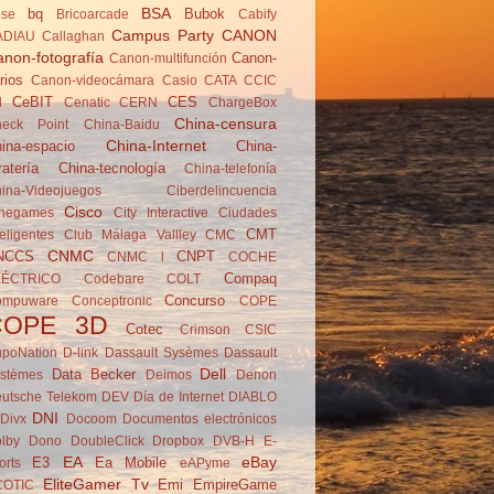
BSA
bq
Bubok
se
Brico­arcade
Cabify
Campus Party
CANON
ADIAU
Callaghan
non-fotografía
Canon-
Canon-multifunción
rios
Canon-videocámara
Casio
CATA
CCIC
CeBIT
CES
d
Cenatic
CERN
ChargeBox
China-censura
eck Point
China-Baidu
China-Internet
ina-espacio
China-
ratería
China-tecnología
China-telefonía
ina-Videojuegos
Ciberdelincuencia
Cisco
negames
City Interactive
Ciudades
CMT
teligentes
Club Málaga Vallley
CMC
CNMC
NCCS
CNPT
CNMC l
COCHE
Compaq
LÉCTRICO
Codebare
COLT
Concurso
ompuware
Conceptronic
COPE
COPE 3D
Cotec
Crimson
CSIC
poNation
D-link
Dassault Sysèmes
Dassault
Dell
Data Becker
stèmes
Deimos
Denon
utsche Telekom
DEV
Día de Internet
DIABLO
DNI
Divx
Docoom
Documentos electrónicos
lby
Dono
DoubleClick
Dropbox
DVB-H
E-
EA
eBay
E3
Ea Mobile
orts
eAPyme
EliteGamer Tv
Emi
EmpireGame
COTIC