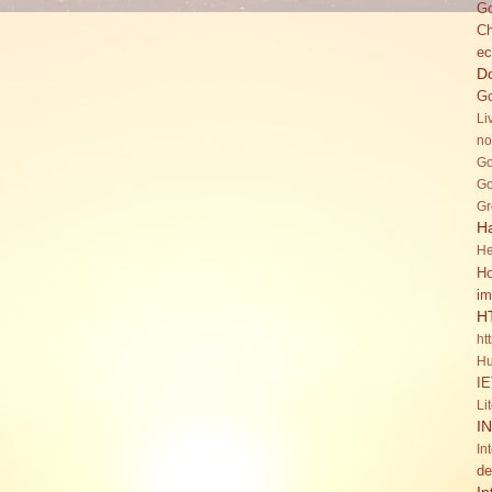
Go
C
ec
Do
Go
Li
no
Go
Go
Gr
H
He
Ho
im
H
ht
Hu
IE
Li
I
In
de