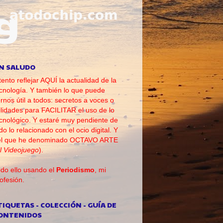
N SALUDO
tento reflejar AQUÍ la actualidad de la
cnología. Y también lo que puede
rnos útil a todos: secretos a voces o
ilidades para FACILITAR el uso de lo
cnológico. Y estaré muy pendiente de
do lo relacionado con el ocio digital. Y
el que he denominado OCTAVO ARTE
l Videojuego
).
do ello usando el
Periodismo
, mi
ofesión.
TIQUETAS - COLECCIÓN - GUÍA DE
ONTENIDOS