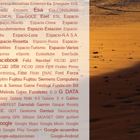
presa-Iniciativas
Endemol-Ea
Energizer
EOL
Esa
adio
Ericsson
Esa-CONSURSO
Eset
Esa-GOCE
Espacio
USICAL
ESL
Espacio-
pacio-Atlantis
Espacio-China
Espacio-Estación
scubrimientos
Espacio-
Espacio-Luna
Espacio-N.A.S.A.
dia
pacio-Rosetta
Espacio-
Espacio-Rusia
Espacio-Varios
télites
Espacio-Turismo
poras
eSports
Euskaltube
EverSuite
acebook
Feliz Navidad
FICOD 2007
ICOD 2008
FICOD 2009
FIFA
Firefox
Firma
Forza
Fitbit
Ford
ectrónica
Flickr
FNAC
Fujitsu
Fujitsu Siemens Computers
jifilm
n & Serious Game Festival
Fundación Bill
G DATA
Fundetec
Melinda Gates
G D
Galileo
laxy
Galaxy Note 8.0
Galaxy S 4
Gamelab
Garmin
AMEFEST
Gaspar Rosety
Genius
DC
GDT
Geeksme
Geocaching
oping
GFK
Gibson
GIGASET
GMV
goAlert
oogle
Google Maps
Google Music
Google
Google-acuerdos
S
Google Play
Google-+
ogle-adquisiciones
Google-Android