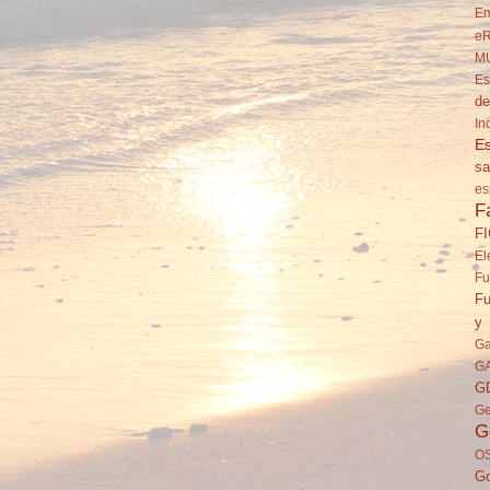
Em
eR
M
Es
de
In
Es
sa
es
F
F
El
Fu
Fu
y 
Ga
G
G
Ge
G
O
Go