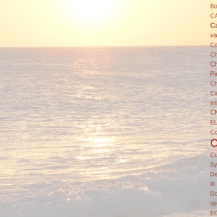
Bo
C
Ca
va
C
Ch
Ch
Pi
Ch
Ci
In
C
E
C
Cu
Sy
De
III
Do
sp
E