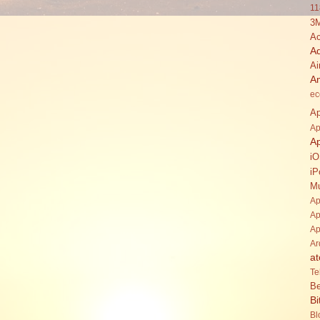
11
3
Ac
A
Ai
A
ec
Ap
Ap
A
i
iP
Mu
Ap
Ap
Ap
Ar
at
Te
Be
Bi
Bl