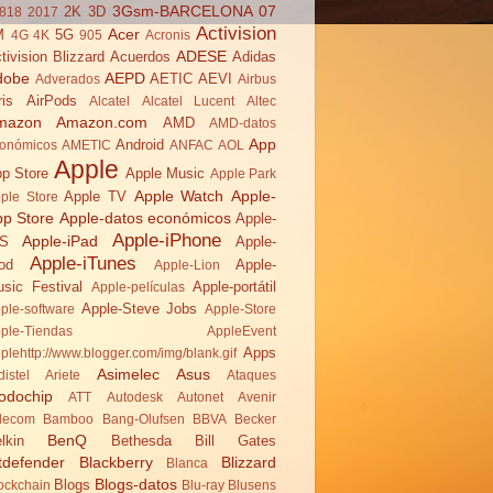
3Gsm-BARCELONA 07
2K
3D
818
2017
Activision
Acer
M
5G
4G
4K
905
Acronis
ADESE
tivision Blizzard
Acuerdos
Adidas
dobe
AEPD
AETIC
AEVI
Adverados
Airbus
ris
AirPods
Alcatel
Alcatel Lucent
Altec
mazon
Amazon.com
AMD
AMD-datos
App
Android
onómicos
AMETIC
ANFAC
AOL
Apple
p Store
Apple Music
Apple Park
Apple Watch
Apple-
Apple TV
ple Store
pp Store
Apple-datos económicos
Apple-
Apple-iPhone
Apple-iPad
OS
Apple-
Apple-iTunes
od
Apple-
Apple-Lion
sic Festival
Apple-portátil
Apple-películas
Apple-Steve Jobs
ple-software
Apple-Store
ple-Tiendas
AppleEvent
Apps
plehttp://www.blogger.com/img/blank.gif
Asimelec
Asus
distel
Ariete
Ataques
odochip
ATT
Autodesk
Autonet
Avenir
lecom
Bamboo
Bang-Olufsen
BBVA
Becker
BenQ
lkin
Bethesda
Bill Gates
tdefender
Blackberry
Blizzard
Blanca
Blogs-datos
Blogs
ockchain
Blu-ray
Blusens