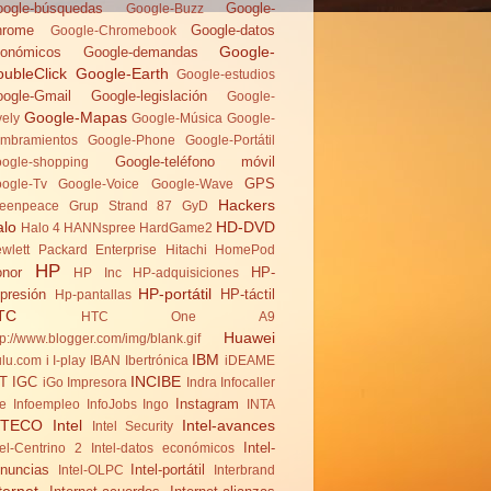
ogle-búsquedas
Google-
Google-Buzz
hrome
Google-datos
Google-Chromebook
Google-
onómicos
Google-demandas
ubleClick
Google-Earth
Google-estudios
ogle-Gmail
Google-legislación
Google-
Google-Mapas
vely
Google-Música
Google-
mbramientos
Google-Phone
Google-Portátil
Google-teléfono móvil
ogle-shopping
GPS
ogle-Tv
Google-Voice
Google-Wave
Hackers
eenpeace
Grup Strand 87
GyD
alo
HD-DVD
Halo 4
HANNspree
HardGame2
wlett Packard Enterprise
Hitachi
HomePod
HP
nor
HP-
HP Inc
HP-adquisiciones
HP-portátil
presión
HP-táctil
Hp-pantallas
TC
HTC One A9
Huawei
tp://www.blogger.com/img/blank.gif
IBM
lu.com
i
I-play
IBAN
Ibertrónica
iDEAME
INCIBE
T
IGC
iGo
Impresora
Indra
Infocaller
Instagram
te
Infoempleo
InfoJobs
Ingo
INTA
NTECO
Intel
Intel-avances
Intel Security
Intel-
tel-Centrino 2
Intel-datos económicos
nuncias
Intel-portátil
Intel-OLPC
Interbrand