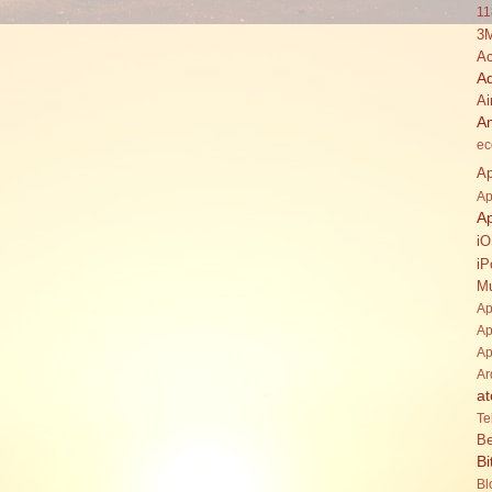
11
3
Ac
A
Ai
A
ec
Ap
Ap
A
i
iP
Mu
Ap
Ap
Ap
Ar
at
Te
Be
Bi
Bl