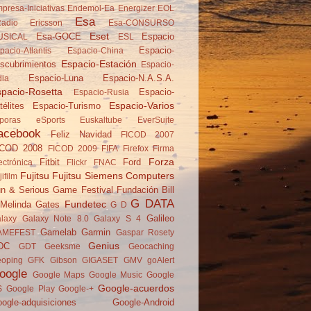
presa-Iniciativas
Endemol-Ea
Energizer
EOL
Esa
adio
Ericsson
Esa-CONSURSO
Eset
Esa-GOCE
Espacio
USICAL
ESL
Espacio-
pacio-Atlantis
Espacio-China
Espacio-Estación
scubrimientos
Espacio-
Espacio-Luna
Espacio-N.A.S.A.
dia
pacio-Rosetta
Espacio-
Espacio-Rusia
Espacio-Varios
télites
Espacio-Turismo
poras
eSports
Euskaltube
EverSuite
acebook
Feliz Navidad
FICOD 2007
ICOD 2008
FICOD 2009
FIFA
Firefox
Firma
Forza
Fitbit
Ford
ectrónica
Flickr
FNAC
Fujitsu
Fujitsu Siemens Computers
jifilm
n & Serious Game Festival
Fundación Bill
G DATA
Fundetec
Melinda Gates
G D
Galileo
laxy
Galaxy Note 8.0
Galaxy S 4
Gamelab
Garmin
AMEFEST
Gaspar Rosety
Genius
DC
GDT
Geeksme
Geocaching
oping
GFK
Gibson
GIGASET
GMV
goAlert
oogle
Google Maps
Google Music
Google
Google-acuerdos
S
Google Play
Google-+
ogle-adquisiciones
Google-Android