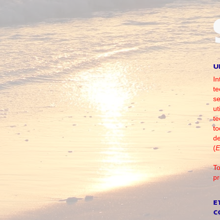
U
In
te
se
ut
te
to
d
(
E
To
pr
E
C