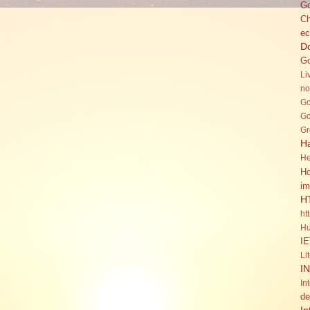
Go
C
ec
Do
Go
Li
no
Go
Go
Gr
H
He
Ho
im
H
ht
Hu
IE
Li
I
In
de