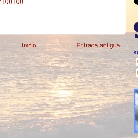
m/100100
Inicio
Entrada antigua
S