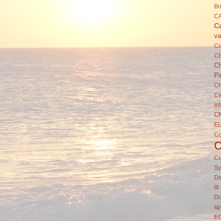
Bo
C
Ca
va
C
Ch
Ch
Pi
Ch
Ci
In
C
E
C
Cu
Sy
De
III
Do
sp
E