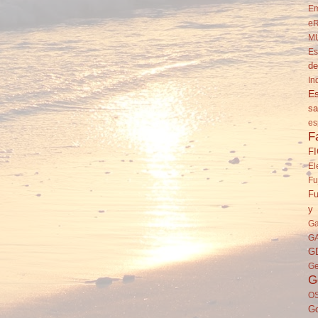
Em
eR
M
Es
de
In
Es
sa
es
F
F
El
Fu
Fu
y 
Ga
G
G
Ge
G
O
Go