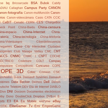
BSA
bq
Bubok
se
Brico­arcade
Cabify
Campus Party
CANON
ADIAU
Callaghan
non-fotografía
Canon-
Canon-multifunción
rios
Canon-videocámara
Casio
CATA
CCIC
CeBIT
CES
d
Cenatic
CERN
ChargeBox
China-censura
eck Point
China-Baidu
China-Internet
ina-espacio
China-
ratería
China-tecnología
China-telefonía
ina-Videojuegos
Ciberdelincuencia
Cisco
negames
City Interactive
Ciudades
CMT
teligentes
Club Málaga Vallley
CMC
CNMC
NCCS
CNPT
CNMC l
COCHE
Compaq
LÉCTRICO
Codebare
COLT
Concurso
ompuware
Conceptronic
COPE
COPE 3D
Cotec
Crimson
CSIC
poNation
D-link
Dassault Sysèmes
Dassault
Dell
Data Becker
stèmes
Deimos
Denon
utsche Telekom
DEV
Día de Internet
DIABLO
DNI
Divx
Docoom
Documentos electrónicos
lby
Dono
DoubleClick
Dropbox
DVB-H
E-
EA
eBay
E3
Ea Mobile
orts
eAPyme
EliteGamer Tv
Emi
EmpireGame
COTIC