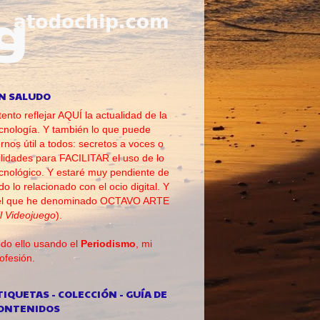
N SALUDO
tento reflejar AQUÍ la actualidad de la
cnología. Y también lo que puede
rnos útil a todos: secretos a voces o
ilidades para FACILITAR el uso de lo
cnológico. Y estaré muy pendiente de
do lo relacionado con el ocio digital. Y
el que he denominado OCTAVO ARTE
l Videojuego
).
do ello usando el
Periodismo
, mi
ofesión.
TIQUETAS - COLECCIÓN - GUÍA DE
ONTENIDOS