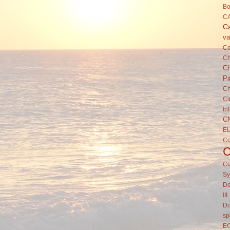
Bo
C
Ca
va
C
Ch
Ch
Pi
Ch
Ci
In
C
E
C
Cu
Sy
De
III
Do
sp
E