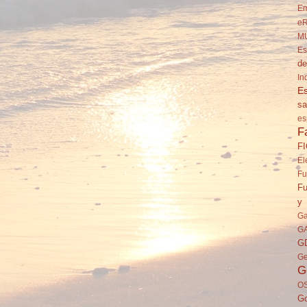
Em
eR
M
Es
de
In
Es
sa
es
F
F
El
Fu
Fu
y 
Ga
G
G
Ge
G
O
Go