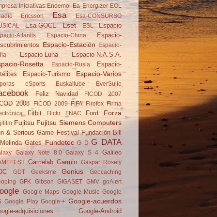
presa-Iniciativas
Endemol-Ea
Energizer
EOL
Esa
adio
Ericsson
Esa-CONSURSO
Eset
Esa-GOCE
Espacio
USICAL
ESL
Espacio-
pacio-Atlantis
Espacio-China
Espacio-Estación
scubrimientos
Espacio-
Espacio-Luna
Espacio-N.A.S.A.
dia
pacio-Rosetta
Espacio-
Espacio-Rusia
Espacio-Varios
télites
Espacio-Turismo
poras
eSports
Euskaltube
EverSuite
acebook
Feliz Navidad
FICOD 2007
ICOD 2008
FICOD 2009
FIFA
Firefox
Firma
Forza
Fitbit
Ford
ectrónica
Flickr
FNAC
Fujitsu
Fujitsu Siemens Computers
jifilm
n & Serious Game Festival
Fundación Bill
G DATA
Fundetec
Melinda Gates
G D
Galileo
laxy
Galaxy Note 8.0
Galaxy S 4
Gamelab
Garmin
AMEFEST
Gaspar Rosety
Genius
DC
GDT
Geeksme
Geocaching
oping
GFK
Gibson
GIGASET
GMV
goAlert
oogle
Google Maps
Google Music
Google
Google-acuerdos
S
Google Play
Google-+
ogle-adquisiciones
Google-Android