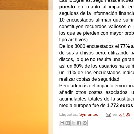
Las fotografías, según esta encuest
puesto
en cuanto al impacto emo
seguidas de la información financ
10 encuestados afirman que sufrir
constituyen recuerdos valiosos e 
los que se pierden con mayor prob
tipo archivos).
De los 3000 encuestados el
77% a
de sus archivos pero, utilizando
discos, lo que no resulta una garan
así un 60% de los usuarios ha sufr
un 11% de los encuestados indicó
realizar copias de seguridad.
Pero además del impacto emocional
añadir otros costes asociados, 
acumulables totales de la sustitu
media europea fue de
1.772 euros
Etiquetas:
Symantec
en
5.7.09