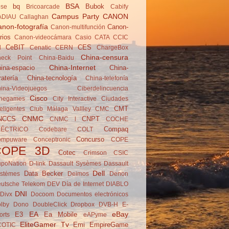
BSA
bq
Bubok
se
Brico­arcade
Cabify
Campus Party
CANON
ADIAU
Callaghan
non-fotografía
Canon-
Canon-multifunción
rios
Canon-videocámara
Casio
CATA
CCIC
CeBIT
CES
d
Cenatic
CERN
ChargeBox
China-censura
eck Point
China-Baidu
China-Internet
ina-espacio
China-
ratería
China-tecnología
China-telefonía
ina-Videojuegos
Ciberdelincuencia
Cisco
negames
City Interactive
Ciudades
CMT
teligentes
Club Málaga Vallley
CMC
CNMC
NCCS
CNPT
CNMC l
COCHE
Compaq
LÉCTRICO
Codebare
COLT
Concurso
ompuware
Conceptronic
COPE
COPE 3D
Cotec
Crimson
CSIC
poNation
D-link
Dassault Sysèmes
Dassault
Dell
Data Becker
stèmes
Deimos
Denon
utsche Telekom
DEV
Día de Internet
DIABLO
DNI
Divx
Docoom
Documentos electrónicos
lby
Dono
DoubleClick
Dropbox
DVB-H
E-
EA
eBay
E3
Ea Mobile
orts
eAPyme
EliteGamer Tv
Emi
EmpireGame
COTIC