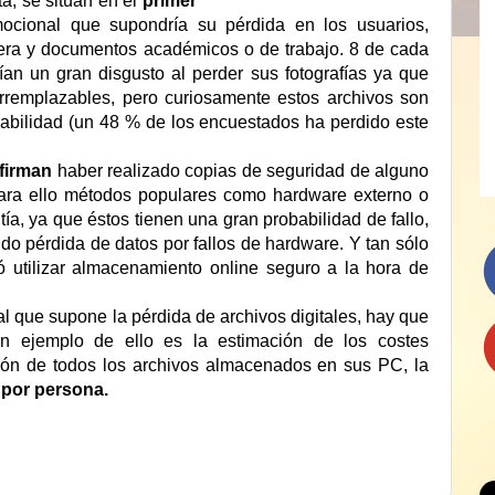
a, se sitúan en el
primer
cional que supondría su pérdida en los usuarios,
iera y documentos académicos o de trabajo. 8 de cada
ían un gran disgusto al perder sus fotografías ya que
irremplazables, pero curiosamente estos archivos son
abilidad (un 48 % de los encuestados ha perdido este
firman
haber realizado copias de seguridad de alguno
 para ello métodos populares como hardware externo o
tía, ya que éstos tienen una gran probabilidad de fallo,
ido pérdida de datos por fallos de hardware. Y tan sólo
 utilizar almacenamiento online seguro a la hora de
 que supone la pérdida de archivos digitales, hay que
un ejemplo de ello es la estimación de los costes
ción de todos los archivos almacenados en sus PC, la
 por persona.