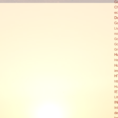
Go
C
ec
Do
Go
Li
no
Go
Go
Gr
H
He
Ho
im
H
ht
Hu
IE
Li
I
In
de