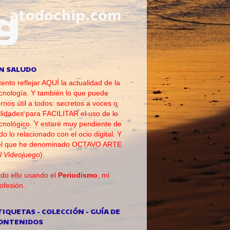
N SALUDO
tento reflejar AQUÍ la actualidad de la
cnología. Y también lo que puede
rnos útil a todos: secretos a voces o
ilidades para FACILITAR el uso de lo
cnológico. Y estaré muy pendiente de
do lo relacionado con el ocio digital. Y
el que he denominado OCTAVO ARTE
l Videojuego
).
do ello usando el
Periodismo
, mi
ofesión.
TIQUETAS - COLECCIÓN - GUÍA DE
ONTENIDOS