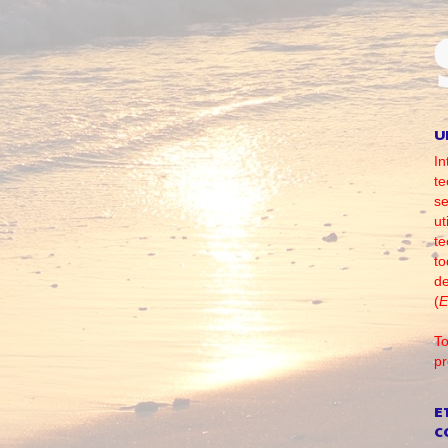
U
In
te
se
ut
te
to
d
(
E
To
pr
E
C