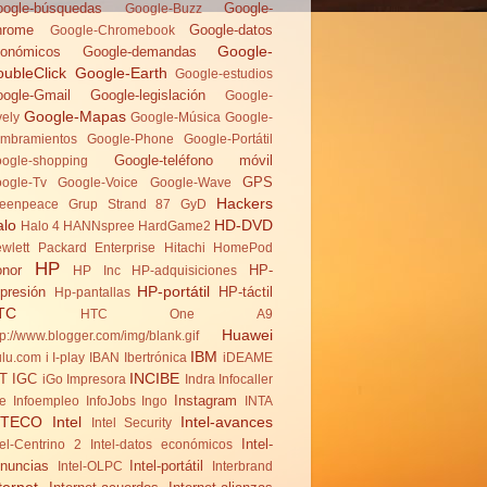
ogle-búsquedas
Google-
Google-Buzz
hrome
Google-datos
Google-Chromebook
Google-
onómicos
Google-demandas
ubleClick
Google-Earth
Google-estudios
ogle-Gmail
Google-legislación
Google-
Google-Mapas
vely
Google-Música
Google-
mbramientos
Google-Phone
Google-Portátil
Google-teléfono móvil
ogle-shopping
GPS
ogle-Tv
Google-Voice
Google-Wave
Hackers
eenpeace
Grup Strand 87
GyD
alo
HD-DVD
Halo 4
HANNspree
HardGame2
wlett Packard Enterprise
Hitachi
HomePod
HP
nor
HP-
HP Inc
HP-adquisiciones
HP-portátil
presión
HP-táctil
Hp-pantallas
TC
HTC One A9
Huawei
tp://www.blogger.com/img/blank.gif
IBM
lu.com
i
I-play
IBAN
Ibertrónica
iDEAME
INCIBE
T
IGC
iGo
Impresora
Indra
Infocaller
Instagram
te
Infoempleo
InfoJobs
Ingo
INTA
NTECO
Intel
Intel-avances
Intel Security
Intel-
tel-Centrino 2
Intel-datos económicos
nuncias
Intel-portátil
Intel-OLPC
Interbrand