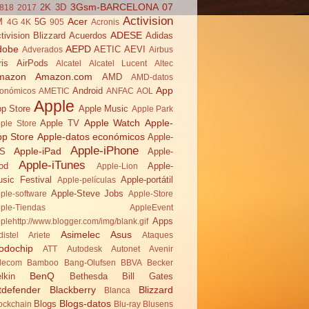
3Gsm-BARCELONA 07
2K
3D
818
2017
Activision
Acer
M
5G
4G
4K
905
Acronis
ADESE
tivision Blizzard
Acuerdos
Adidas
dobe
AEPD
AETIC
AEVI
Adverados
Airbus
ris
AirPods
Alcatel
Alcatel Lucent
Altec
mazon
Amazon.com
AMD
AMD-datos
App
Android
onómicos
AMETIC
ANFAC
AOL
Apple
p Store
Apple Music
Apple Park
Apple Watch
Apple-
Apple TV
ple Store
pp Store
Apple-datos económicos
Apple-
Apple-iPhone
Apple-iPad
OS
Apple-
Apple-iTunes
od
Apple-
Apple-Lion
sic Festival
Apple-portátil
Apple-películas
Apple-Steve Jobs
ple-software
Apple-Store
ple-Tiendas
AppleEvent
Apps
plehttp://www.blogger.com/img/blank.gif
Asimelec
Asus
distel
Ariete
Ataques
odochip
ATT
Autodesk
Autonet
Avenir
lecom
Bamboo
Bang-Olufsen
BBVA
Becker
BenQ
lkin
Bethesda
Bill Gates
tdefender
Blackberry
Blizzard
Blanca
Blogs-datos
Blogs
ockchain
Blu-ray
Blusens