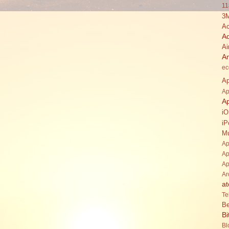
11
3
Ac
A
Ai
A
ec
Ap
Ap
A
i
iP
Mu
Ap
Ap
Ap
Ar
at
Te
Be
Bi
Bl