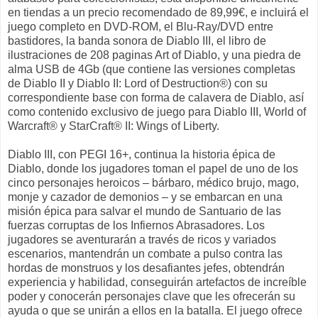
en tiendas a un precio recomendado de 89,99€, e incluirá el
juego completo en DVD-ROM, el Blu-Ray/DVD entre
bastidores, la banda sonora de Diablo III, el libro de
ilustraciones de 208 paginas Art of Diablo, y una piedra de
alma USB de 4Gb (que contiene las versiones completas
de Diablo II y Diablo II: Lord of Destruction®) con su
correspondiente base con forma de calavera de Diablo, así
como contenido exclusivo de juego para Diablo III, World of
Warcraft® y StarCraft® II: Wings of Liberty.
Diablo III, con PEGI 16+, continua la historia épica de
Diablo, donde los jugadores toman el papel de uno de los
cinco personajes heroicos – bárbaro, médico brujo, mago,
monje y cazador de demonios – y se embarcan en una
misión épica para salvar el mundo de Santuario de las
fuerzas corruptas de los Infiernos Abrasadores. Los
jugadores se aventurarán a través de ricos y variados
escenarios, mantendrán un combate a pulso contra las
hordas de monstruos y los desafiantes jefes, obtendrán
experiencia y habilidad, conseguirán artefactos de increíble
poder y conocerán personajes clave que les ofrecerán su
ayuda o que se unirán a ellos en la batalla. El juego ofrece