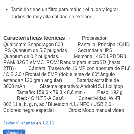
También tiene un filtro para reducir el ruido y lograr
audios de muy alta calidad en exterior
Características técnicas
· Procesador:
Qualcomm Snapdragon 808 · Pantalla: Principal: QHD
IPS Quantum de 5,7 pulgadas Secundaria: IPS
Quantum de 0,2 pulgadas. · Memoria: 4GB LPDDR3
RAM/ 32GB eMMC ROM/ Ranura para microSD (hasta
2TB) · Cámara: Trasera de 16 MP con apertura de F1.8
/ OIS 2.0 / Frontal de 5MP (doble lente de 80º ángulo
estándar/ 120 gran angular) · Batería: extraíble de
3000 mAh · Sistema operativo: Android 5.1 Lollipop
· Tamaño: 159,6 x 79,3 x 8,6 mm · Peso: 192 g
· Red: 4G / LTE-A Cat.6 · Conectividad: Wi-Fi
802.11 a, b, g, n, ac / Bluetooth 4.1 / NFC / USB 2.0 ·
Colores: negro espacial · Otros: Modo manual video
Javier Villacañas
en
1.2.16
Compartir