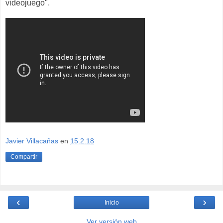
videojuego".
Javier Villacañas
en
15.2.18
Compartir
‹
›
Inicio
Ver versión web