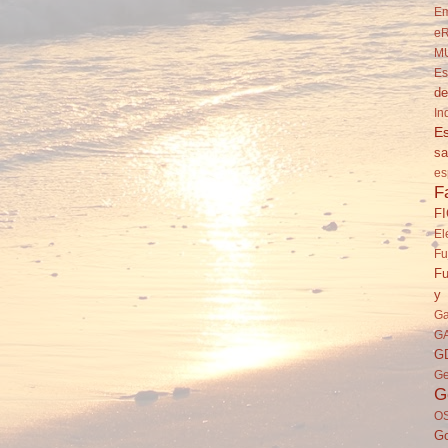
Em
eR
M
Es
de
In
Es
sa
es
F
F
El
Fu
Fu
y 
Ga
G
G
Ge
G
O
Go