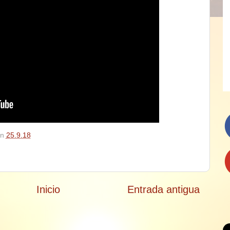
en
25.9.18
Inicio
Entrada antigua