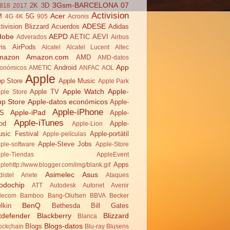
3Gsm-BARCELONA 07
2K
3D
818
2017
Activision
Acer
M
5G
4G
4K
905
Acronis
ADESE
tivision Blizzard
Acuerdos
Adidas
dobe
AEPD
AETIC
AEVI
Adverados
Airbus
ris
AirPods
Alcatel
Alcatel Lucent
Altec
mazon
Amazon.com
AMD
AMD-datos
App
Android
onómicos
AMETIC
ANFAC
AOL
Apple
p Store
Apple Music
Apple Park
Apple Watch
Apple-
Apple TV
ple Store
pp Store
Apple-datos económicos
Apple-
Apple-iPhone
Apple-iPad
OS
Apple-
Apple-iTunes
od
Apple-
Apple-Lion
sic Festival
Apple-portátil
Apple-películas
Apple-Steve Jobs
ple-software
Apple-Store
ple-Tiendas
AppleEvent
Apps
plehttp://www.blogger.com/img/blank.gif
Asimelec
Asus
distel
Ariete
Ataques
odochip
ATT
Autodesk
Autonet
Avenir
lecom
Bamboo
Bang-Olufsen
BBVA
Becker
BenQ
lkin
Bethesda
Bill Gates
tdefender
Blackberry
Blizzard
Blanca
Blogs-datos
Blogs
ockchain
Blu-ray
Blusens