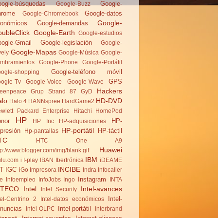
ogle-búsquedas
Google-
Google-Buzz
hrome
Google-datos
Google-Chromebook
Google-
onómicos
Google-demandas
ubleClick
Google-Earth
Google-estudios
ogle-Gmail
Google-legislación
Google-
Google-Mapas
vely
Google-Música
Google-
mbramientos
Google-Phone
Google-Portátil
Google-teléfono móvil
ogle-shopping
GPS
ogle-Tv
Google-Voice
Google-Wave
Hackers
eenpeace
Grup Strand 87
GyD
alo
HD-DVD
Halo 4
HANNspree
HardGame2
wlett Packard Enterprise
Hitachi
HomePod
HP
nor
HP-
HP Inc
HP-adquisiciones
HP-portátil
presión
HP-táctil
Hp-pantallas
TC
HTC One A9
Huawei
tp://www.blogger.com/img/blank.gif
IBM
lu.com
i
I-play
IBAN
Ibertrónica
iDEAME
INCIBE
T
IGC
iGo
Impresora
Indra
Infocaller
Instagram
te
Infoempleo
InfoJobs
Ingo
INTA
NTECO
Intel
Intel-avances
Intel Security
Intel-
tel-Centrino 2
Intel-datos económicos
nuncias
Intel-portátil
Intel-OLPC
Interbrand