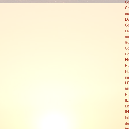
Go
C
ec
Do
Go
Li
no
Go
Go
Gr
H
He
Ho
im
H
ht
Hu
IE
Li
I
In
de