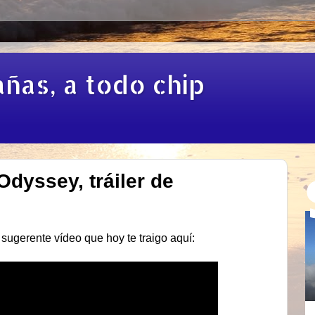
añas, a todo chip
dyssey, tráiler de
 sugerente vídeo que hoy te traigo aquí: