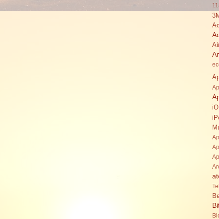
11
3
Ac
A
Ai
A
ec
Ap
Ap
A
i
iP
Mu
Ap
Ap
Ap
Ar
at
Te
Be
Bi
Bl