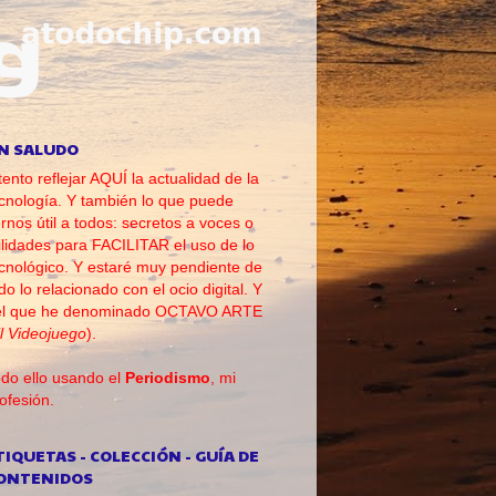
N SALUDO
tento reflejar AQUÍ la actualidad de la
cnología. Y también lo que puede
rnos útil a todos: secretos a voces o
ilidades para FACILITAR el uso de lo
cnológico. Y estaré muy pendiente de
do lo relacionado con el ocio digital. Y
el que he denominado OCTAVO ARTE
l Videojuego
).
do ello usando el
Periodismo
, mi
ofesión.
TIQUETAS - COLECCIÓN - GUÍA DE
ONTENIDOS