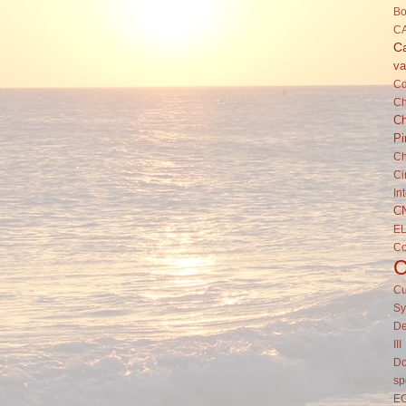
Bo
C
Ca
va
C
Ch
Ch
Pi
Ch
Ci
In
C
E
C
Cu
Sy
De
III
Do
sp
E