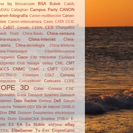
BSA
bq
Bubok
se
Brico­arcade
Cabify
Campus Party
CANON
ADIAU
Callaghan
non-fotografía
Canon-
Canon-multifunción
rios
Canon-videocámara
Casio
CATA
CCIC
CeBIT
CES
d
Cenatic
CERN
ChargeBox
China-censura
eck Point
China-Baidu
China-Internet
ina-espacio
China-
ratería
China-tecnología
China-telefonía
ina-Videojuegos
Ciberdelincuencia
Cisco
negames
City Interactive
Ciudades
CMT
teligentes
Club Málaga Vallley
CMC
CNMC
NCCS
CNPT
CNMC l
COCHE
Compaq
LÉCTRICO
Codebare
COLT
Concurso
ompuware
Conceptronic
COPE
COPE 3D
Cotec
Crimson
CSIC
poNation
D-link
Dassault Sysèmes
Dassault
Dell
Data Becker
stèmes
Deimos
Denon
utsche Telekom
DEV
Día de Internet
DIABLO
DNI
Divx
Docoom
Documentos electrónicos
lby
Dono
DoubleClick
Dropbox
DVB-H
E-
EA
eBay
E3
Ea Mobile
orts
eAPyme
EliteGamer Tv
Emi
EmpireGame
COTIC