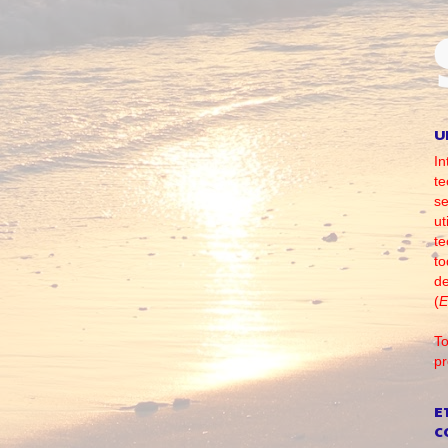
U
In
te
se
ut
te
to
d
(
E
To
pr
E
C