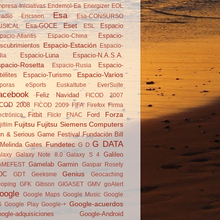
presa-Iniciativas
Endemol-Ea
Energizer
EOL
Esa
adio
Ericsson
Esa-CONSURSO
Eset
Esa-GOCE
Espacio
USICAL
ESL
Espacio-
pacio-Atlantis
Espacio-China
Espacio-Estación
scubrimientos
Espacio-
Espacio-Luna
Espacio-N.A.S.A.
dia
pacio-Rosetta
Espacio-
Espacio-Rusia
Espacio-Varios
télites
Espacio-Turismo
poras
eSports
Euskaltube
EverSuite
acebook
Feliz Navidad
FICOD 2007
ICOD 2008
FICOD 2009
FIFA
Firefox
Firma
Forza
Fitbit
Ford
ectrónica
Flickr
FNAC
Fujitsu
Fujitsu Siemens Computers
jifilm
n & Serious Game Festival
Fundación Bill
G DATA
Fundetec
Melinda Gates
G D
Galileo
laxy
Galaxy Note 8.0
Galaxy S 4
Gamelab
Garmin
AMEFEST
Gaspar Rosety
Genius
DC
GDT
Geeksme
Geocaching
oping
GFK
Gibson
GIGASET
GMV
goAlert
oogle
Google Maps
Google Music
Google
Google-acuerdos
S
Google Play
Google-+
ogle-adquisiciones
Google-Android