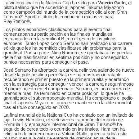
La victoria final en la Nations Cup ha sido para
Valerio Gallo
, el
piloto italiano que ha sucedido al japonés Takuma Miyazono
como campeón del mundo de la competición oficial con Gran
Turismo® Sport, el título de conducción exclusivo para
PlayStation®.
Los pilotos españoles clasificados para el evento final
comenzaban su participación en las finales mundiales
encuadrados en la semifinal B con el resto de los pilotos
europeos. Tanto López como Serrano han realizado una carrera
sólida que les ha permitido clasificarse sin problemas para la
gran final. Por su parte, Nico Romero, se quedaba a las puertas
de la final tras finalizar en séptima posición y no conseguir los
puntos necesarios para conseguir el pase.
José Serrano ha afrontado la carrera definitiva saliendo de nuevo
desde la pole position pero Gallo se ha mostrado intratable,
recuperando el primer puesto en la primera vuelta y acertando
con la estrategia para conseguir vencer la carrera asegurándose
el primer puesto en el campeonato. Serrano, en una carrera de
menos a más, ha terminado en cuarta posición, lo que le ha
garantizado el subcampeonato mundial. Ha completado el podio
final el japonés Miyazono, quien se mantiene en la élite mundial
tras el título conseguido en 2020.
La final mundial de la Nations Cup ha contado con un invitado de
lujo. Lewis Hamilton, el siete veces campeón del mundo de
Fórmula 1 y embajador internacional de Gran Turismo® ha
seguido de cerca todo lo ocurrido en las finales. Hamilton ha
felicitado de primera mano a Valerio Gallo, quien acudirá este
mismo mes a la gala de entrega de premios anual de la